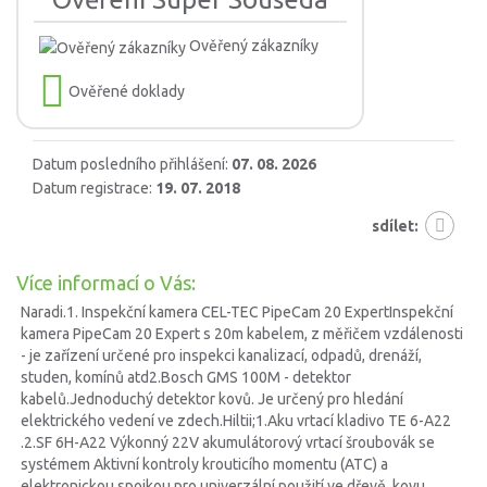
Ověřený zákazníky
Ověřené doklady
Datum posledního přihlášení:
07. 08. 2026
Datum registrace:
19. 07. 2018
sdílet:
Více informací o Vás:
Naradi.1. Inspekční kamera CEL-TEC PipeCam 20 ExpertInspekční
kamera PipeCam 20 Expert s 20m kabelem, z měřičem vzdálenosti
- je zařízení určené pro inspekci kanalizací, odpadů, drenáží,
studen, komínů atd2.Bosch GMS 100M - detektor
kabelů.Jednoduchý detektor kovů. Je určený pro hledání
elektrického vedení ve zdech.Hiltii;1.Aku vrtací kladivo TE 6-A22
.2.SF 6H-A22 Výkonný 22V akumulátorový vrtací šroubovák se
systémem Aktivní kontroly krouticího momentu (ATC) a
elektronickou spojkou pro univerzální použití ve dřevě, kovu,