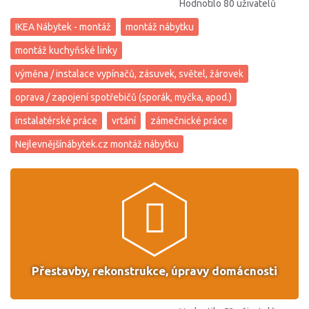
Hodnotilo 80 uživatelů
IKEA Nábytek - montáž
montáž nábytku
montáž kuchyňské linky
výměna / instalace vypínačů, zásuvek, světel, žárovek
oprava / zapojení spotřebičů (sporák, myčka, apod.)
instalatérské práce
vrtání
zámečnické práce
Nejlevnějšínábytek.cz montáž nábytku
Přestavby, rekonstrukce, úpravy domácnosti