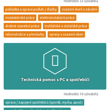
Hodnotilo 53 uživatelů
pokládka a oprava podlah / dlažby
osazení dveří a zárubní
instalatérské práce
elektroinstalační práce
drobné stavební práce
truhlářské a stolařské práce
rekonstrukce a přestavby
opravy a osazení oken
Technická pomoc s PC a spotřebiči
Hodnotilo 10 uživatelů
oprava / zapojení spotřebičů (sporák, myčka, apod.)