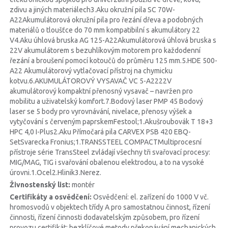
zdivu a jiných materiálech3.Aku okružní pila SC 70W-
A22Akumulátorová okružní pila pro řezání dřeva a podobných
materiálů o tloušťce do 70 mm kompatibilní s akumulátory 22
V4.Aku úhlová bruska AG 125-A22Akumulátorová úhlová bruska s
22V akumulátorem s bezuhlíkovým motorem pro každodenní
řezání a broušení pomocí kotoučů do průměru 125 mm.5.HDE 500-
A22 Akumulátorový vytlačovací přístroj na chymicku
kotvu.6.AKUMULÁTOROVÝ VYSAVAČ VC 5-A2222V
akumulátorový kompaktní přenosný vysavač – navržen pro
mobilitu a uživatelský komfort.7.Bodový laser PMP 45 Bodový
laser se 5 body pro vyrovnávání, nivelace, přenosy výšek a
vytyčování s červeným paprskemFestool;1.Akušroubovák T 18+3
HPC 4,0 I-Plus2.Aku Přímočará pila CARVEX PSB 420 EBQ-
SetSvarecka Fronius;1.TRANSSTEEL COMPACTMultiprocesní
přístroje série TransSteel zvládají všechny tři svařovací procesy:
MIG/MAG, TIG i svařování obalenou elektrodou, a to na vysoké
úrovni.1.Ocel2.Hlinik3.Nerez.
Živnostenský list:
montér
Certifikáty a osvědčení:
Osvědčení: el. zařízení do 1000 V vč.
hromosvodů v objektech třídy A pro samostatnou činnost, řízení
činnosti, řízení činnosti dodavatelským způsobem, pro řízení
provozu certifikát: bezklíčové metody překonávání mechanických