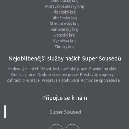
Olomoucký kraj
Moravskoslezský kraj
Plzeňský kraj
Jihočeský kraj
Středočeský kraj
Karlovarský kraj
Ústecký kraj
Vysočina kraj
Zlínský kraj
Nejoblíbenější služby našich Super Sousedů
Hodinový manžel
Vrtání
Instalatérské práce
Pravidelný úklid
Domácí práce
Drobné stavební práce
Přestavby a opravy
Zahradnické práce
Přeprava a stěhování
Pomoc se spotřebiči a
IT
Připojte se k nám
Super Soused