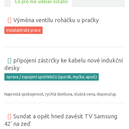
Co pro mě udělali ostatní
Výměna ventilu roháčku u pračky
instalatérské práce
připojení zástrčky ke kabelu nové indukční
desky
oprava / zapojení spotřebičů (sporák, myčka, apod.)
Naprostá spokojenost, rychlá domluva, slušná cena, doporučuji.
Sundat a opět hned zavěsit TV Samsung
42' na zeď