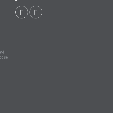
bné
oc se