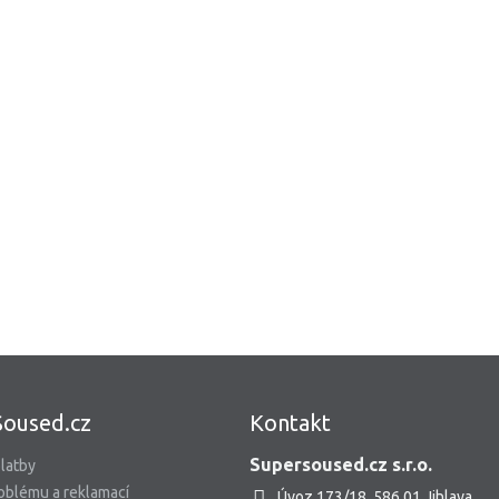
Soused.cz
Kontakt
Supersoused.cz s.r.o.
latby
oblému a reklamací
Úvoz 173/18, 586 01 Jihlava