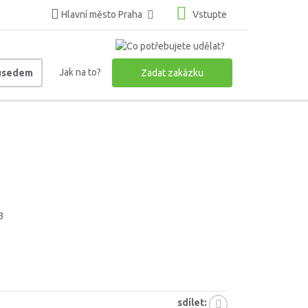
Hlavní město Praha
Vstupte
Jak na to?
ousedem
Zadat zakázku
3
sdílet: