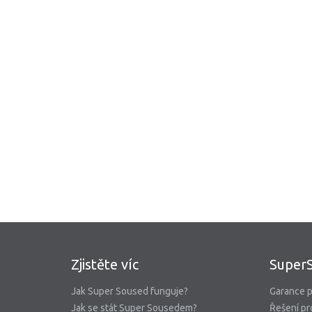
Zjistěte víc
Super
Jak Super Soused funguje?
Garance p
Jak se stát Super Sousedem?
Řešení pr