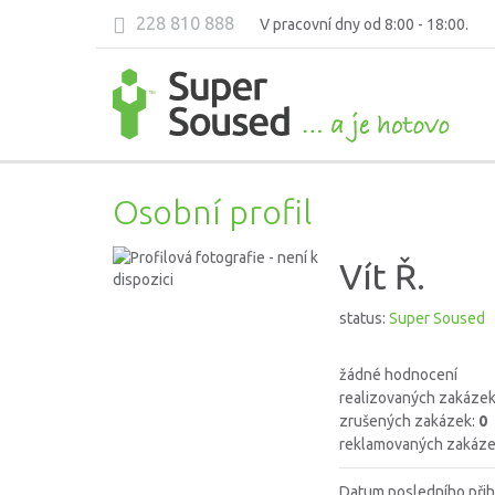
228 810 888
V pracovní dny od 8:00 - 18:00.
Osobní profil
Vít Ř.
status:
Super Soused
žádné hodnocení
realizovaných zakáze
zrušených zakázek:
0
reklamovaných zakáze
Datum posledního přih