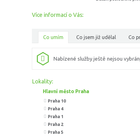
Více informací o Vás:
Co umím
Co jsem již udělal
Co pr
Nabízené služby ještě nejsou vybrán
Lokality:
Hlavní město Praha
Praha 10
Praha 4
Praha 1
Praha 2
Praha 5