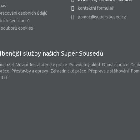
 nás
kontaktní formulář
racování osobních údajů
pomoc@supersoused.cz
ní řešení sporů
 souborů cookies
íbenější služby našich Super Sousedů
 manžel
Vrtání
Instalatérské práce
Pravidelný úklid
Domácí práce
Dro
práce
Přestavby a opravy
Zahradnické práce
Přeprava a stěhování
Pom
 a IT