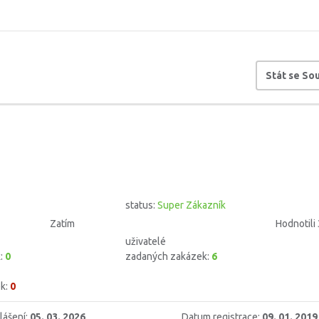
Stát se S
status:
Super Zákazník
Zatím
Hodnotili 
uživatelé
k:
0
zadaných zakázek:
6
k:
0
lášení:
05. 03. 2026
Datum registrace:
09. 01. 2019