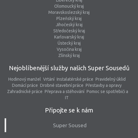
Liberecký kraj
Olomoucký kraj
Moravskoslezský kraj
Plzeňský kraj
Jihočeský kraj
Středočeský kraj
Karlovarský kraj
Ústecký kraj
Vysočina kraj
Zlínský kraj
Nejoblíbenější služby našich Super Sousedů
Hodinový manžel
Vrtání
Instalatérské práce
Pravidelný úklid
Domácí práce
Drobné stavební práce
Přestavby a opravy
Zahradnické práce
Přeprava a stěhování
Pomoc se spotřebiči a
IT
Připojte se k nám
Super Soused