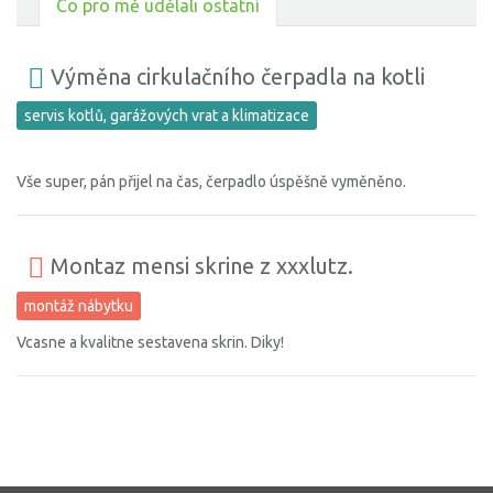
Co pro mě udělali ostatní
Výměna cirkulačního čerpadla na kotli
servis kotlů, garážových vrat a klimatizace
Vše super, pán přijel na čas, čerpadlo úspěšně vyměněno.
Montaz mensi skrine z xxxlutz.
montáž nábytku
Vcasne a kvalitne sestavena skrin. Diky!