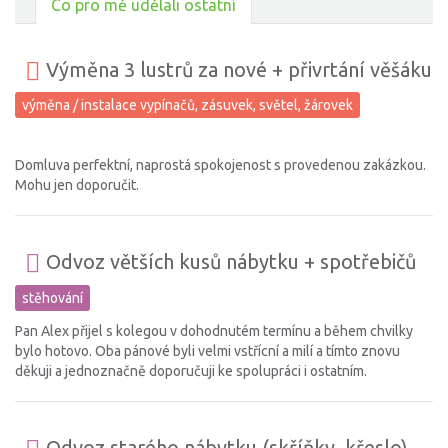
Co pro mě udělali ostatní
Výměna 3 lustrů za nové + přivrtání věšáku
výměna / instalace vypínačů, zásuvek, světel, žárovek
Domluva perfektní, naprostá spokojenost s provedenou zakázkou.
Mohu jen doporučit.
Odvoz větších kusů nábytku + spotřebičů
stěhování
Pan Alex přijel s kolegou v dohodnutém termínu a během chvilky
bylo hotovo. Oba pánové byli velmi vstřícní a milí a tímto znovu
děkuji a jednoznačně doporučuji ke spolupráci i ostatním.