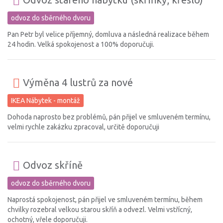
Odvoz starého nábytku (skříňky, křeslo)
odvoz do sběrného dvoru
Pan Petr byl velice příjemný, domluva a následná realizace během
24 hodin. Velká spokojenost a 100% doporučuji.
Výměna 4 lustrů za nové
IKEA Nábytek - montáž
Dohoda naprosto bez problémů, pán přijel ve smluveném termínu,
velmi rychle zakázku zpracoval, určitě doporučuji
Odvoz skříně
odvoz do sběrného dvoru
Naprostá spokojenost, pán přijel ve smluveném termínu, během
chvilky rozebral velkou starou skříň a odvezl. Velmi vstřícný,
ochotný, vřele doporučuji.