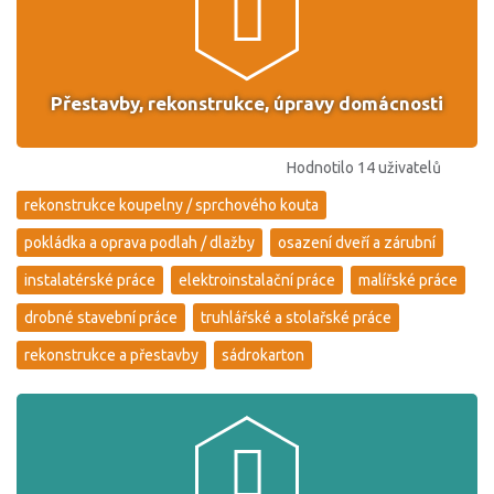
Přestavby, rekonstrukce, úpravy domácnosti
Hodnotilo 14 uživatelů
rekonstrukce koupelny / sprchového kouta
pokládka a oprava podlah / dlažby
osazení dveří a zárubní
instalatérské práce
elektroinstalační práce
malířské práce
drobné stavební práce
truhlářské a stolařské práce
rekonstrukce a přestavby
sádrokarton