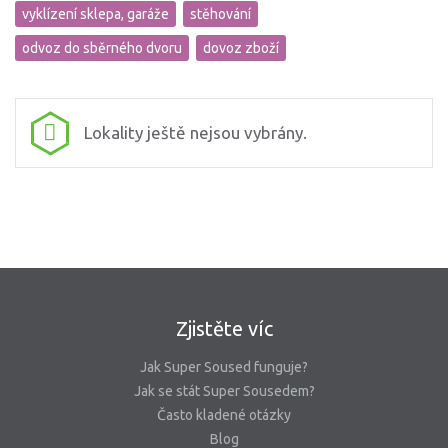
vyklízení sklepa, garáže
stěhování
odvoz do sběrného dvoru
dovoz zboží
Lokality ještě nejsou vybrány.
Zjistěte víc
Jak Super Soused funguje?
Jak se stát Super Sousedem?
Často kladené otázky
Blog