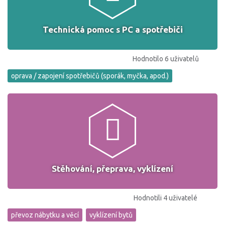
Technická pomoc s PC a spotřebiči
Hodnotilo 6 uživatelů
oprava / zapojení spotřebičů (sporák, myčka, apod.)
Stěhování, přeprava, vyklízení
Hodnotili 4 uživatelé
převoz nábytku a věcí
vyklízení bytů