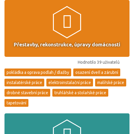
Přestavby, rekonstrukce, úpravy domácnosti
Hodnotilo 39 uživatelů
pokládka a oprava podlah / dlažby
osazení dveří a zárubní
instalatérské práce
elektroinstalační práce
malířské práce
drobné stavební práce
truhlářské a stolařské práce
tapetování