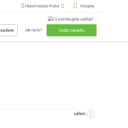
Hlavní město Praha
Vstupte
Jak na to?
ousedem
Zadat zakázku
sdílet: