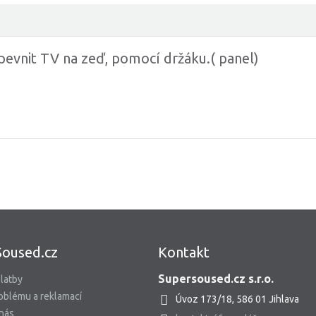
pevnit TV na zeď, pomocí držáku.( panel)
Soused.cz
Kontakt
Supersoused.cz s.r.o.
latby
oblému a reklamací
Úvoz 173/18, 586 01 Jihlava
 nás