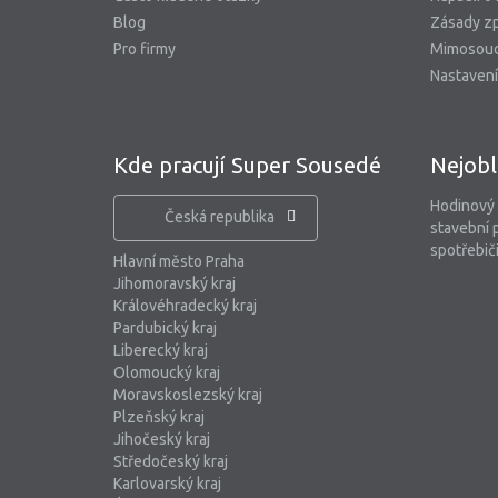
Blog
Zásady zp
Pro firmy
Mimosoud
Nastavení
Kde pracují Super Sousedé
Nejobl
Hodinový
Česká republika
stavební 
spotřebiči
Hlavní město Praha
Jihomoravský kraj
Královéhradecký kraj
Pardubický kraj
Liberecký kraj
Olomoucký kraj
Moravskoslezský kraj
Plzeňský kraj
Jihočeský kraj
Středočeský kraj
Karlovarský kraj