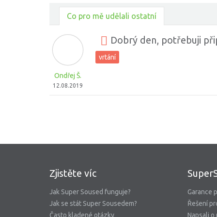
Co pro mě udělali ostatní
Dobrý den, potřebuji při
vrtání
Ondřej Š.
12.08.2019
Zjistěte víc
Super
Jak Super Soused funguje?
Garance p
Jak se stát Super Sousedem?
Řešení pr
Často kladené otázky
Napsali o