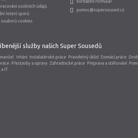
kontaktní formulář
racování osobních údajů
pomoc@supersoused.cz
ní řešení sporů
 souborů cookies
íbenější služby našich Super Sousedů
 manžel
Vrtání
Instalatérské práce
Pravidelný úklid
Domácí práce
Dro
práce
Přestavby a opravy
Zahradnické práce
Přeprava a stěhování
Pom
 a IT