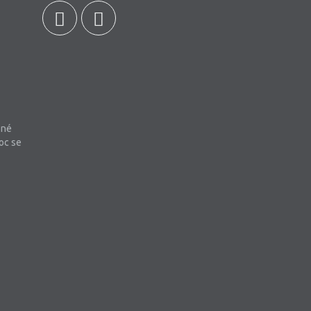
bné
oc se