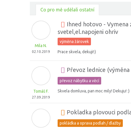
Co pro mě udělali ostatní
Ihned hotovo - Vymena z
svetel,el.napojeni ohriv
výměna žárovek
Mila N.
Prace skvela, dekuji!:)
02.10.2019
Převoz lednice (výměna 
převoz nábytku a věcí
Skvela domluva, pan moc mily! Dekuju! :)
Tomáš F.
27.09.2019
Pokladka plovouci podl
pokládka a oprava podlah / dlažby