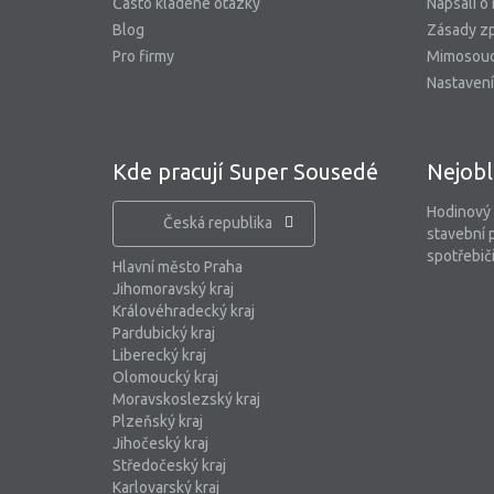
Často kladené otázky
Napsali o
Blog
Zásady zp
Pro firmy
Mimosoud
Nastavení
Kde pracují Super Sousedé
Nejobl
Hodinový
Česká republika
stavební 
spotřebiči
Hlavní město Praha
Jihomoravský kraj
Královéhradecký kraj
Pardubický kraj
Liberecký kraj
Olomoucký kraj
Moravskoslezský kraj
Plzeňský kraj
Jihočeský kraj
Středočeský kraj
Karlovarský kraj