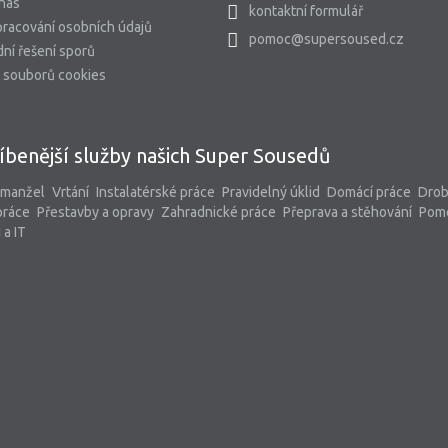
 nás
kontaktní formulář
racování osobních údajů
pomoc@supersoused.cz
ní řešení sporů
 souborů cookies
íbenější služby našich Super Sousedů
 manžel
Vrtání
Instalatérské práce
Pravidelný úklid
Domácí práce
Dro
práce
Přestavby a opravy
Zahradnické práce
Přeprava a stěhování
Pom
 a IT