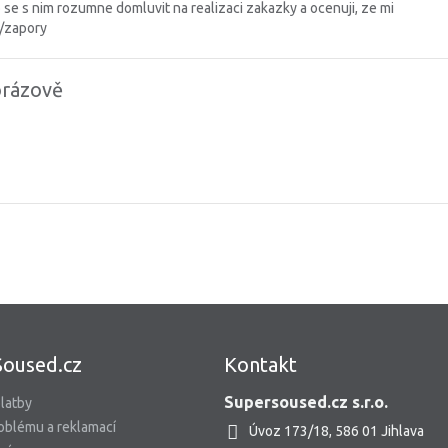
 se s nim rozumne domluvit na realizaci zakazky a ocenuji, ze mi
y/zapory
orázově
Soused.cz
Kontakt
Supersoused.cz s.r.o.
latby
oblému a reklamací
Úvoz 173/18, 586 01 Jihlava