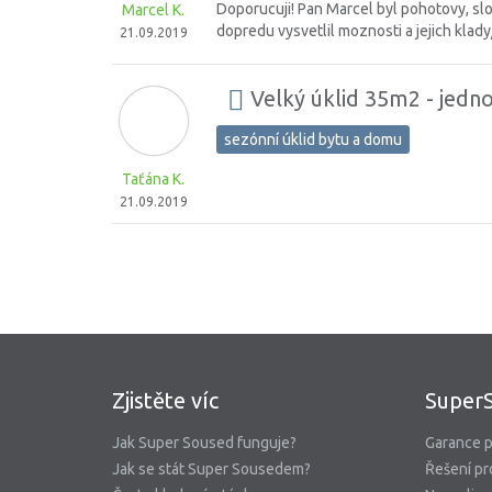
Doporucuji! Pan Marcel byl pohotovy, slo
Marcel K.
dopredu vysvetlil moznosti a jejich klad
21.09.2019
Velký úklid 35m2 - jedn
sezónní úklid bytu a domu
Taťána K.
21.09.2019
Zjistěte víc
Super
Jak Super Soused funguje?
Garance p
Jak se stát Super Sousedem?
Řešení pr