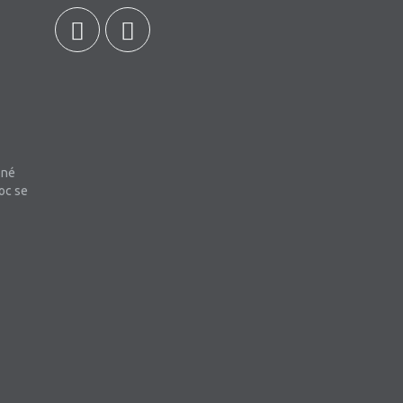
bné
oc se