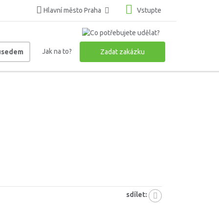
Hlavní město Praha
Vstupte
Jak na to?
ousedem
Zadat zakázku
sdílet: