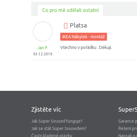
Co pro mě udělali ostatní
Platsa
IKEA Nábytek - montáž
Všechno v pořádku . Děkuji.
Jan P.
03.12.2019
Zjistěte víc
Super
Jak Super Soused funguje?
Garance p
Jak se stát Super Sousedem?
Řešení pr
Často kladené otázky
Napsali o