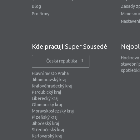
Blog
Zásady zp
Pro firmy
Mimosoud
Nastavení
Kde pracují Super Sousedé
Nejobl
Hodinový
Česká republika
stavební 
spotřebiči
Hlavní město Praha
Jihomoravský kraj
Královéhradecký kraj
Pardubický kraj
Liberecký kraj
Olomoucký kraj
Moravskoslezský kraj
Plzeňský kraj
Jihočeský kraj
Středočeský kraj
Karlovarský kraj