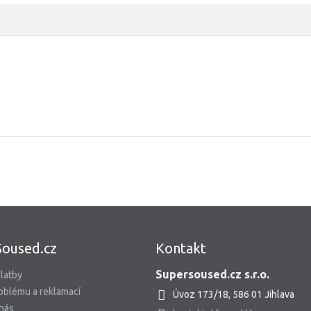
Soused.cz
Kontakt
Supersoused.cz s.r.o.
latby
oblému a reklamací
Úvoz 173/18, 586 01 Jihlava
 nás