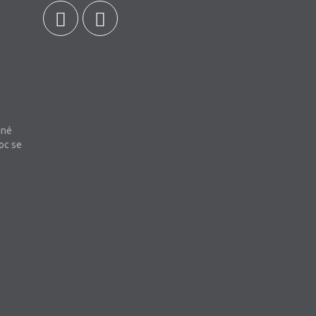
bné
oc se