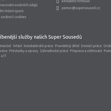
kontaktní formulář
racování osobních údajů
pomoc@supersoused.cz
ní řešení sporů
 souborů cookies
íbenější služby našich Super Sousedů
 manžel
Vrtání
Instalatérské práce
Pravidelný úklid
Domácí práce
Dro
práce
Přestavby a opravy
Zahradnické práce
Přeprava a stěhování
Pom
 a IT