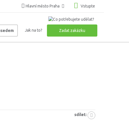
Hlavní město Praha
Vstupte
Jak na to?
ousedem
Zadat zakázku
sdílet: