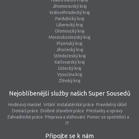
Hlavní město Praha
Jihomoravský kraj
Královéhradecký kraj
Pardubický kraj
Liberecký kraj
Olomoucký kraj
Moravskoslezský kraj
Plzeňský kraj
Jihočeský kraj
Středočeský kraj
Karlovarský kraj
Ústecký kraj
Vysočina kraj
Zlínský kraj
Nejoblíbenější služby našich Super Sousedů
Hodinový manžel
Vrtání
Instalatérské práce
Pravidelný úklid
Domácí práce
Drobné stavební práce
Přestavby a opravy
Zahradnické práce
Přeprava a stěhování
Pomoc se spotřebiči a
IT
Připojte se k nám