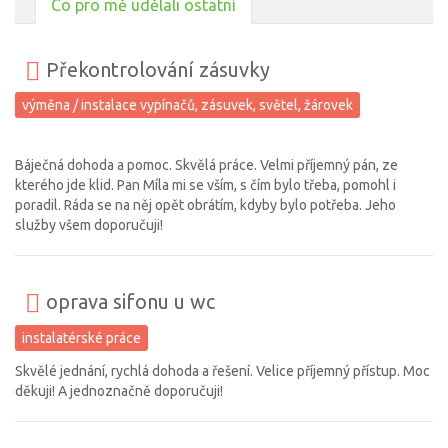
Co pro mě udělali ostatní
Překontrolování zásuvky
výměna / instalace vypínačů, zásuvek, světel, žárovek
Báječná dohoda a pomoc. Skvělá práce. Velmi příjemný pán, ze
kterého jde klid. Pan Míla mi se vším, s čím bylo třeba, pomohl i
poradil. Ráda se na něj opět obrátím, kdyby bylo potřeba. Jeho
služby všem doporučuji!
oprava sifonu u wc
instalatérské práce
Skvělé jednání, rychlá dohoda a řešení. Velice příjemný přístup. Moc
děkuji! A jednoznačně doporučuji!