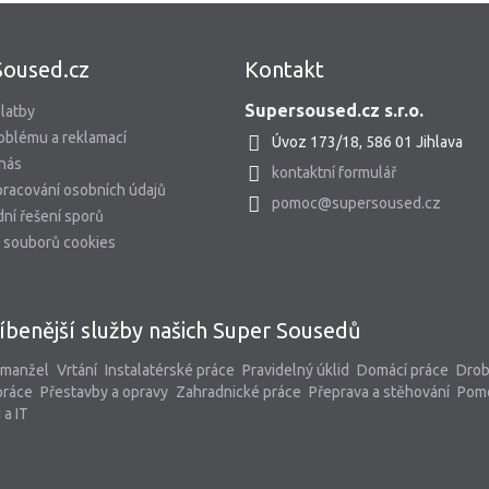
Soused.cz
Kontakt
Supersoused.cz s.r.o.
latby
oblému a reklamací
Úvoz 173/18, 586 01 Jihlava
 nás
kontaktní formulář
racování osobních údajů
pomoc@supersoused.cz
ní řešení sporů
 souborů cookies
íbenější služby našich Super Sousedů
 manžel
Vrtání
Instalatérské práce
Pravidelný úklid
Domácí práce
Dro
práce
Přestavby a opravy
Zahradnické práce
Přeprava a stěhování
Pom
 a IT