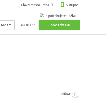
Hlavní město Praha
Vstupte
Jak na to?
ousedem
Zadat zakázku
sdílet: