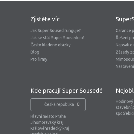
Zjistěte víc
Super
Jak Super Soused funguje?
Garance p
Jak se stát Super Sousedem?
Řešení pr
Často kladené otázky
Napsali o
Blog
Zásady zp
Pro firmy
Mimosoud
Nastavení
Kde pracují Super Sousedé
Nejobl
Hodinový
Česká republika
stavební 
spotřebiči
Hlavní město Praha
Jihomoravský kraj
Královéhradecký kraj