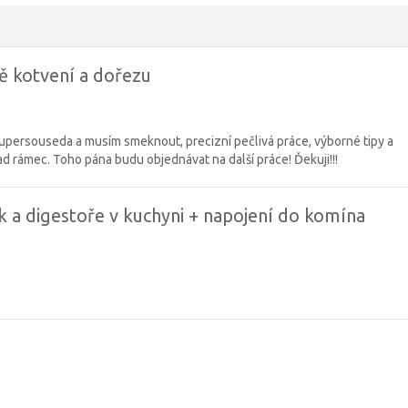
ě kotvení a dořezu
upersouseda a musím smeknout, precizní pečlivá práce, výborné tipy a
ad rámec. Toho pána budu objednávat na další práce! Ďekuji!!!
 a digestoře v kuchyni + napojení do komína