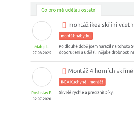
Co pro mě udělali ostatní
montáž ikea skříní včetn
montáž nábytku
Po dlouhé době jsem narazil na tohoto S
Maluji L.
doporučení a udělal i nějake drobnosti n
27.08.2025
Montáž 4 horních skříněk
IKEA Kuchyně - montáž
Skvělé rychlé a precizní! Díky.
Rostislav P.
02.07.2020