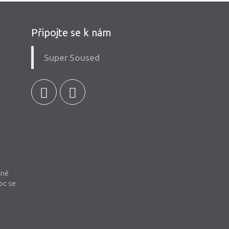
Připojte se k nám
Super Soused
bné
oc se