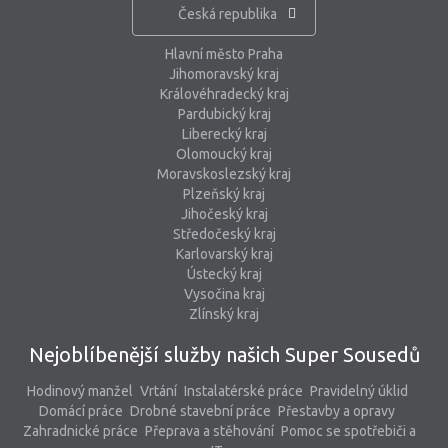
Česká republika
Hlavní město Praha
Jihomoravský kraj
Královéhradecký kraj
Pardubický kraj
Liberecký kraj
Olomoucký kraj
Moravskoslezský kraj
Plzeňský kraj
Jihočeský kraj
Středočeský kraj
Karlovarský kraj
Ústecký kraj
Vysočina kraj
Zlínský kraj
Nejoblíbenější služby našich Super Sousedů
Hodinový manžel
Vrtání
Instalatérské práce
Pravidelný úklid
Domácí práce
Drobné stavební práce
Přestavby a opravy
Zahradnické práce
Přeprava a stěhování
Pomoc se spotřebiči a