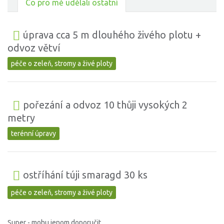
Co pro mě udělali ostatní
úprava cca 5 m dlouhého živého plotu +
odvoz větví
péče o zeleň, stromy a živé ploty
pořezání a odvoz 10 thůji vysokých 2
metry
terénní úpravy
ostříhání túji smaragd 30 ks
péče o zeleň, stromy a živé ploty
Super - mohu jenom doporučit