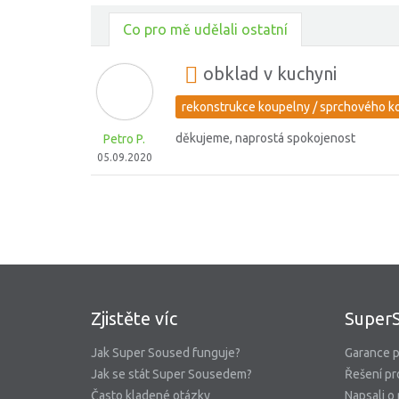
Co pro mě udělali ostatní
obklad v kuchyni
rekonstrukce koupelny / sprchového k
děkujeme, naprostá spokojenost
Petro P.
05.09.2020
Zjistěte víc
Super
Jak Super Soused funguje?
Garance p
Jak se stát Super Sousedem?
Řešení pr
Často kladené otázky
Napsali o