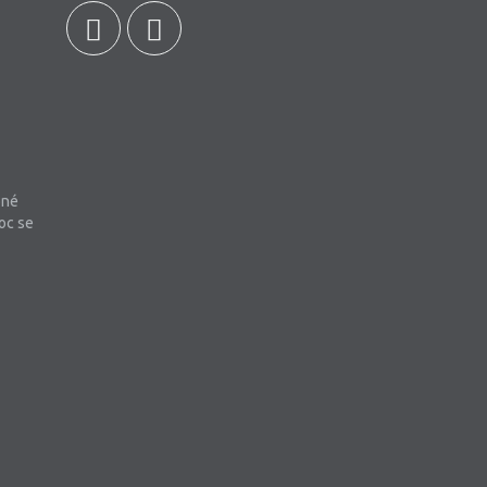
bné
oc se