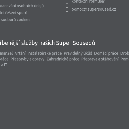
kontaktní formulář
racování osobních údajů
pomoc@supersoused.cz
ní řešení sporů
 souborů cookies
íbenější služby našich Super Sousedů
 manžel
Vrtání
Instalatérské práce
Pravidelný úklid
Domácí práce
Dro
práce
Přestavby a opravy
Zahradnické práce
Přeprava a stěhování
Pom
 a IT