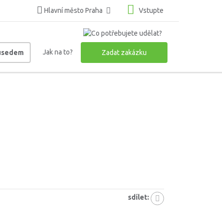
Hlavní město Praha
Vstupte
Jak na to?
ousedem
Zadat zakázku
sdílet: