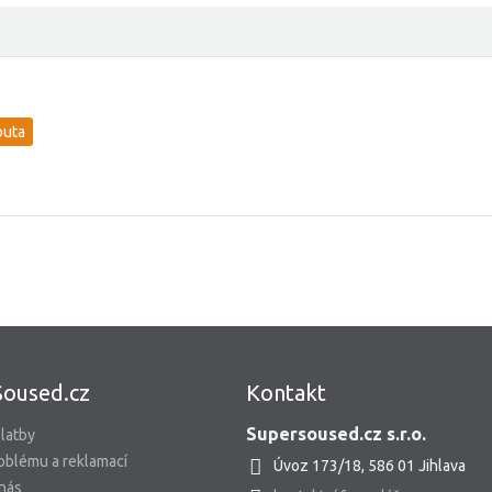
outa
Soused.cz
Kontakt
Supersoused.cz s.r.o.
latby
oblému a reklamací
Úvoz 173/18, 586 01 Jihlava
 nás