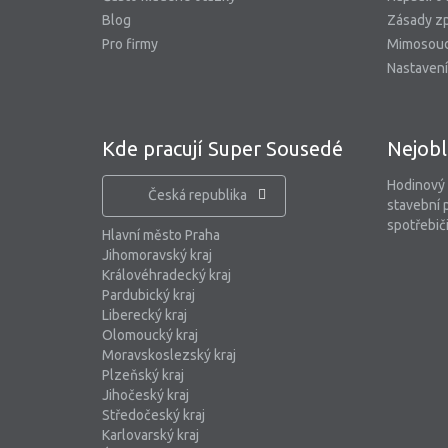
Blog
Zásady zp
Pro firmy
Mimosoud
Nastavení
Kde pracují Super Sousedé
Nejobl
Hodinový
Česká republika
stavební 
spotřebiči
Hlavní město Praha
Jihomoravský kraj
Královéhradecký kraj
Pardubický kraj
Liberecký kraj
Olomoucký kraj
Moravskoslezský kraj
Plzeňský kraj
Jihočeský kraj
Středočeský kraj
Karlovarský kraj