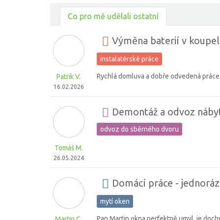
Co pro mě udělali ostatní
Výměna baterií v koupel
instalatérské práce
Rychlá domluva a dobře odvedená práce
Patrik V.
16.02.2026
Demontáž a odvoz náby
odvoz do sběrného dvoru
Tomáš M.
26.05.2024
Domácí práce - jednorá
mytí oken
Pan Martin okna perfektně umyl, je dochvi
Martin C.