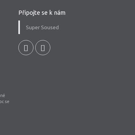
Připojte se k nám
Super Soused
bné
oc se