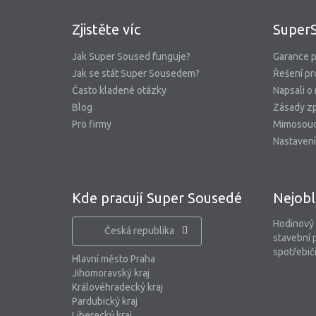
Zjistěte víc
Super
Jak Super Soused funguje?
Garance p
Jak se stát Super Sousedem?
Řešení pr
Často kladené otázky
Napsali o
Blog
Zásady zp
Pro firmy
Mimosoud
Nastavení
Kde pracují Super Sousedé
Nejobl
Hodinový
Česká republika
stavební 
spotřebiči
Hlavní město Praha
Jihomoravský kraj
Královéhradecký kraj
Pardubický kraj
Liberecký kraj