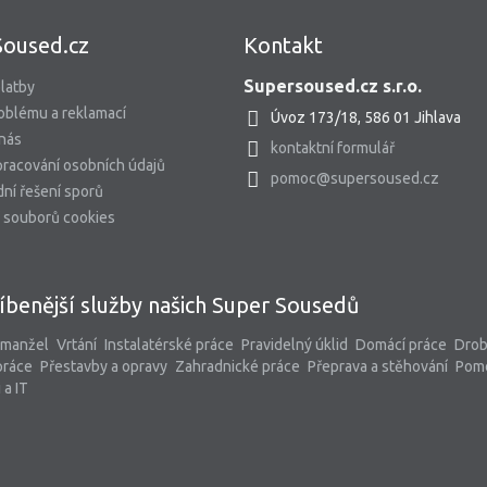
Soused.cz
Kontakt
Supersoused.cz s.r.o.
latby
oblému a reklamací
Úvoz 173/18, 586 01 Jihlava
 nás
kontaktní formulář
racování osobních údajů
pomoc@supersoused.cz
ní řešení sporů
 souborů cookies
íbenější služby našich Super Sousedů
 manžel
Vrtání
Instalatérské práce
Pravidelný úklid
Domácí práce
Dro
práce
Přestavby a opravy
Zahradnické práce
Přeprava a stěhování
Pom
 a IT