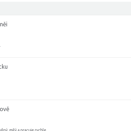
něi
.
tku
zově
lný, milý a pracuje rychle.