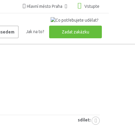
Hlavní město Praha
Vstupte
Jak na to?
ousedem
Zadat zakázku
sdílet: