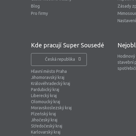
Blog
Zásady zp
Pro firmy
Mimosoud
Nastavení
Kde pracují Super Sousedé
Nejobl
Hodinový
Česká republika
stavební 
spotřebiči
Hlavní město Praha
Jihomoravský kraj
Královéhradecký kraj
Pardubický kraj
Liberecký kraj
Olomoucký kraj
Moravskoslezský kraj
Plzeňský kraj
Jihočeský kraj
Středočeský kraj
Karlovarský kraj