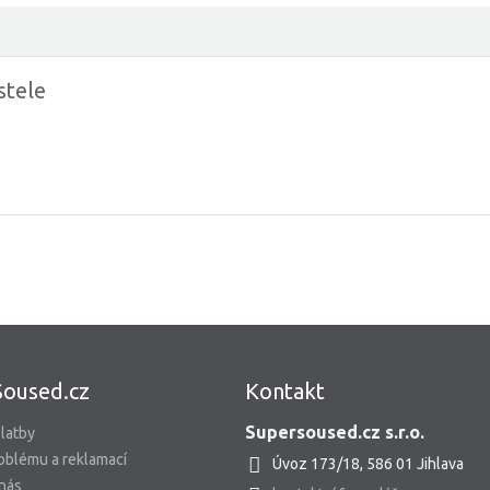
stele
Soused.cz
Kontakt
Supersoused.cz s.r.o.
latby
oblému a reklamací
Úvoz 173/18, 586 01 Jihlava
 nás