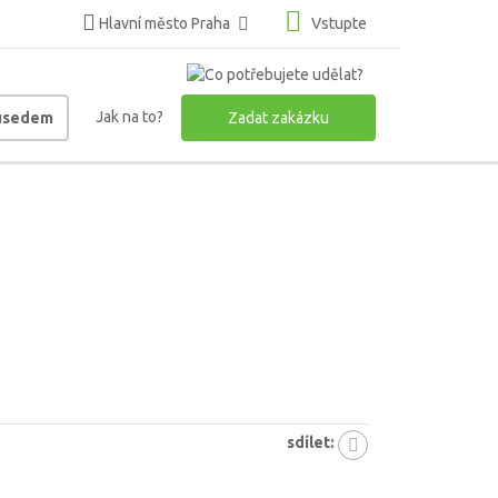
Hlavní město Praha
Vstupte
Jak na to?
ousedem
Zadat zakázku
sdílet: