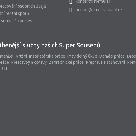
kontaktní formulář
racování osobních údajů
pomoc@supersoused.cz
ní řešení sporů
 souborů cookies
íbenější služby našich Super Sousedů
 manžel
Vrtání
Instalatérské práce
Pravidelný úklid
Domácí práce
Dro
práce
Přestavby a opravy
Zahradnické práce
Přeprava a stěhování
Pom
 a IT