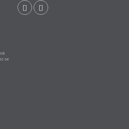
bné
oc se