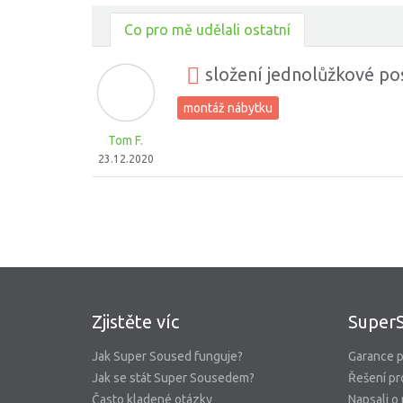
Co pro mě udělali ostatní
složení jednolůžkové po
montáž nábytku
Tom F.
23.12.2020
Zjistěte víc
Super
Jak Super Soused funguje?
Garance p
Jak se stát Super Sousedem?
Řešení pr
Často kladené otázky
Napsali o