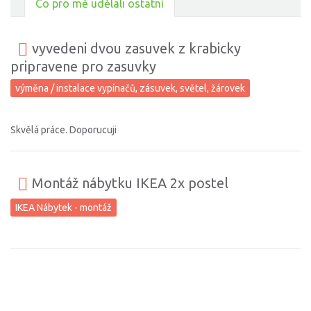
Co pro mě udělali ostatní
vyvedeni dvou zasuvek z krabicky
pripravene pro zasuvky
výměna / instalace vypínačů, zásuvek, světel, žárovek
Skvělá práce. Doporucuji
Montáž nábytku IKEA 2x postel
IKEA Nábytek - montáž