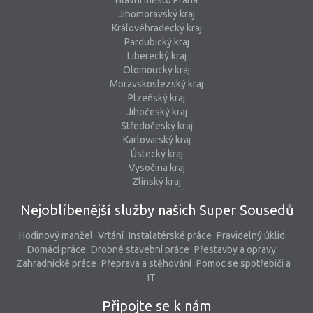
Hlavní město Praha
Jihomoravský kraj
Královéhradecký kraj
Pardubický kraj
Liberecký kraj
Olomoucký kraj
Moravskoslezský kraj
Plzeňský kraj
Jihočeský kraj
Středočeský kraj
Karlovarský kraj
Ústecký kraj
Vysočina kraj
Zlínský kraj
Nejoblíbenější služby našich Super Sousedů
Hodinový manžel
Vrtání
Instalatérské práce
Pravidelný úklid
Domácí práce
Drobné stavební práce
Přestavby a opravy
Zahradnické práce
Přeprava a stěhování
Pomoc se spotřebiči a
IT
Připojte se k nám