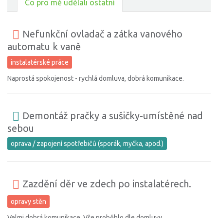
Co pro mě udělali ostatní
Nefunkční ovladač a zátka vanového
automatu k vaně
instalatérské práce
Naprostá spokojenost - rychlá domluva, dobrá komunikace.
Demontáž pračky a sušičky-umístěné nad
sebou
oprava / zapojení spotřebičů (sporák, myčka, apod.)
Zazdění děr ve zdech po instalatérech.
opravy stěn
Velmi dobrá komunikace. Vše proběhlo dle domluvy.