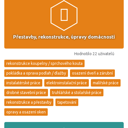
Přestavby, rekonstrukce, úpravy domácnosti
Hodnotilo 22 uživatelů
rekonstrukce koupelny / sprchového kouta
pokládka a oprava podlah / dlažby
osazení dveří a zárubní
instalatérské práce
elektroinstalační práce
malířské práce
drobné stavební práce
truhlářské a stolařské práce
rekonstrukce a přestavby
tapetování
opravy a osazení oken