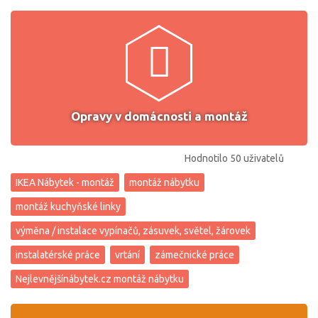
Opravy v domácnosti a montáž
Hodnotilo 50 uživatelů
IKEA Nábytek - montáž
montáž nábytku
montáž kuchyňské linky
výměna / instalace vypínačů, zásuvek, světel, žárovek
instalatérské práce
vrtání
zámečnické práce
Nejlevnějšínábytek.cz montáž nábytku