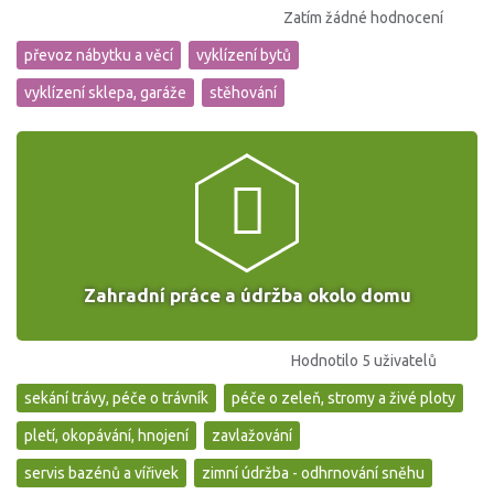
Zatím žádné hodnocení
převoz nábytku a věcí
vyklízení bytů
vyklízení sklepa, garáže
stěhování
Zahradní práce a údržba okolo domu
Hodnotilo 5 uživatelů
sekání trávy, péče o trávník
péče o zeleň, stromy a živé ploty
pletí, okopávání, hnojení
zavlažování
servis bazénů a vířivek
zimní údržba - odhrnování sněhu