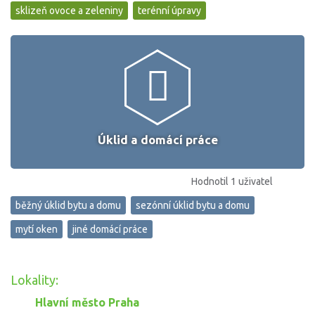
sklizeň ovoce a zeleniny
terénní úpravy
Úklid a domácí práce
Hodnotil 1 uživatel
běžný úklid bytu a domu
sezónní úklid bytu a domu
mytí oken
jiné domácí práce
Lokality:
Hlavní město Praha