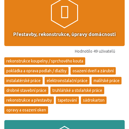
Přestavby, rekonstrukce, úpravy domácnosti
Hodnotilo 49 uživatelů
rekonstrukce koupelny / sprchového kouta
pokládka a oprava podlah / dlažby
osazení dveří a zárubní
instalatérské práce
elektroinstalační práce
malířské práce
drobné stavební práce
truhlářské a stolařské práce
rekonstrukce a přestavby
tapetování
sádrokarton
opravy a osazení oken