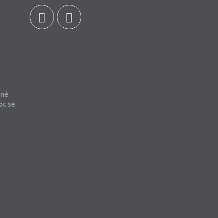
bné
oc se