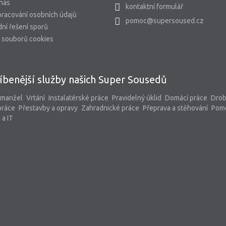
 nás
kontaktní formulář
racování osobních údajů
pomoc@supersoused.cz
ní řešení sporů
 souborů cookies
íbenější služby našich Super Sousedů
 manžel
Vrtání
Instalatérské práce
Pravidelný úklid
Domácí práce
Dro
práce
Přestavby a opravy
Zahradnické práce
Přeprava a stěhování
Pom
 a IT