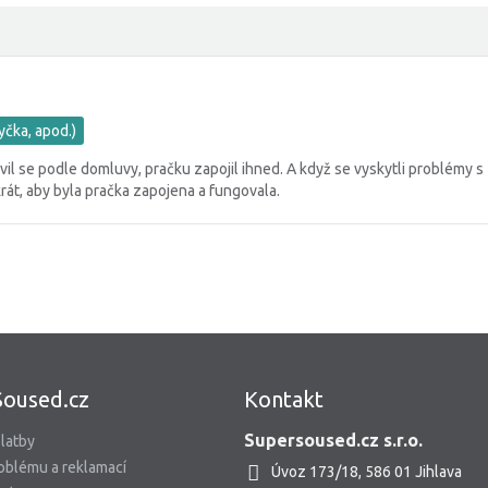
yčka, apod.)
l se podle domluvy, pračku zapojil ihned. A když se vyskytli problémy s
rát, aby byla pračka zapojena a fungovala.
Soused.cz
Kontakt
Supersoused.cz s.r.o.
latby
oblému a reklamací
Úvoz 173/18, 586 01 Jihlava