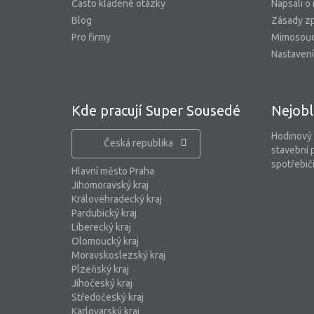
Často kladené otázky
Napsali o
Blog
Zásady zp
Pro firmy
Mimosoud
Nastavení
Kde pracují Super Sousedé
Nejobl
Hodinový
Česká republika
stavební 
spotřebiči
Hlavní město Praha
Jihomoravský kraj
Královéhradecký kraj
Pardubický kraj
Liberecký kraj
Olomoucký kraj
Moravskoslezský kraj
Plzeňský kraj
Jihočeský kraj
Středočeský kraj
Karlovarský kraj