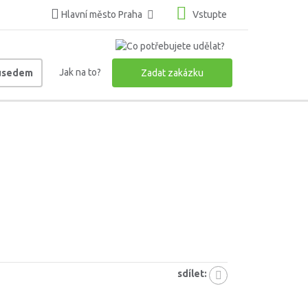
Hlavní město Praha
Vstupte
Jak na to?
ousedem
Zadat zakázku
sdílet: