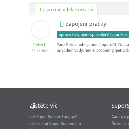
Co pro mě udělali ostatní
zapojení pračky
oprava / zapojení spotřebičů (sporák, m
Pana Petra mohu jenom doporučit. Dostavi
Petro P.
přívodem vody, nemal problém přijet víck
20.11.2021
Zjistěte víc
Super
Jak Super Soused funguje?
Garance p
Jak se stát Super Sousedem?
Řešení pr