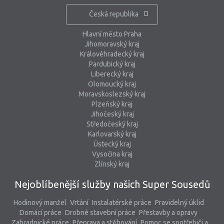
Česká republika
Hlavní město Praha
Jihomoravský kraj
Královéhradecký kraj
Pardubický kraj
Liberecký kraj
Olomoucký kraj
Moravskoslezský kraj
Plzeňský kraj
Jihočeský kraj
Středočeský kraj
Karlovarský kraj
Ústecký kraj
Vysočina kraj
Zlínský kraj
Nejoblíbenější služby našich Super Sousedů
Hodinový manžel
Vrtání
Instalatérské práce
Pravidelný úklid
Domácí práce
Drobné stavební práce
Přestavby a opravy
Zahradnické práce
Přeprava a stěhování
Pomoc se spotřebiči a