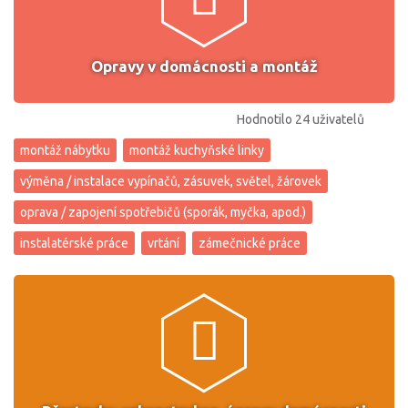
Opravy v domácnosti a montáž
Hodnotilo 24 uživatelů
montáž nábytku
montáž kuchyňské linky
výměna / instalace vypínačů, zásuvek, světel, žárovek
oprava / zapojení spotřebičů (sporák, myčka, apod.)
instalatérské práce
vrtání
zámečnické práce