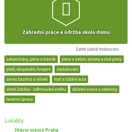
Zahradní práce a údržba okolo domu
Zatím žádné hodnocení
sekání trávy, péče o trávník
péče o zeleň, stromy a živé ploty
pletí, okopávání, hnojení
zavlažování
servis bazénů a vířivek
mytí a čištění auta
zimní údržba - odhrnování sněhu
sklizeň ovoce a zeleniny
terénní úpravy
Lokality:
Hlavní město Praha