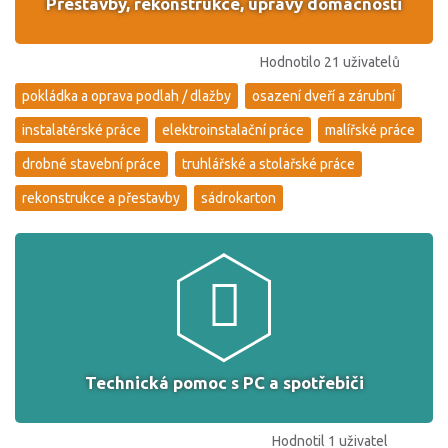
Přestavby, rekonstrukce, úpravy domácnosti
Hodnotilo 21 uživatelů
pokládka a oprava podlah / dlažby
osazení dveří a zárubní
instalatérské práce
elektroinstalační práce
malířské práce
drobné stavební práce
truhlářské a stolařské práce
rekonstrukce a přestavby
sádrokarton
Technická pomoc s PC a spotřebiči
Hodnotil 1 uživatel