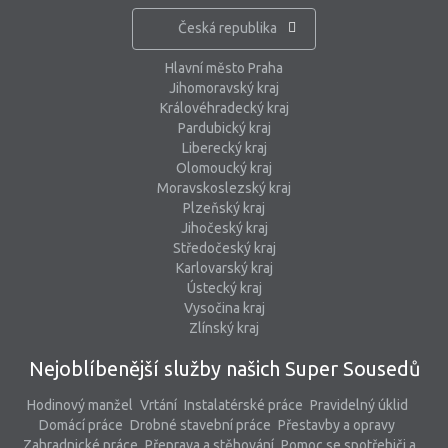
Česká republika
Hlavní město Praha
Jihomoravský kraj
Královéhradecký kraj
Pardubický kraj
Liberecký kraj
Olomoucký kraj
Moravskoslezský kraj
Plzeňský kraj
Jihočeský kraj
Středočeský kraj
Karlovarský kraj
Ústecký kraj
Vysočina kraj
Zlínský kraj
Nejoblíbenější služby našich Super Sousedů
Hodinový manžel
Vrtání
Instalatérské práce
Pravidelný úklid
Domácí práce
Drobné stavební práce
Přestavby a opravy
Zahradnické práce
Přeprava a stěhování
Pomoc se spotřebiči a