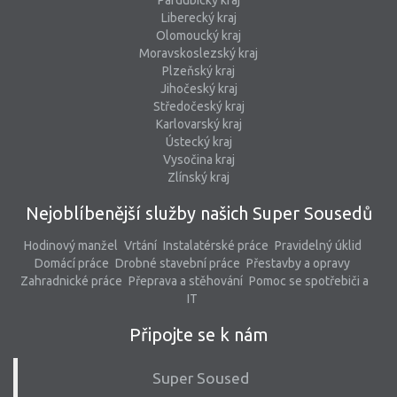
Pardubický kraj
Liberecký kraj
Olomoucký kraj
Moravskoslezský kraj
Plzeňský kraj
Jihočeský kraj
Středočeský kraj
Karlovarský kraj
Ústecký kraj
Vysočina kraj
Zlínský kraj
Nejoblíbenější služby našich Super Sousedů
Hodinový manžel
Vrtání
Instalatérské práce
Pravidelný úklid
Domácí práce
Drobné stavební práce
Přestavby a opravy
Zahradnické práce
Přeprava a stěhování
Pomoc se spotřebiči a
IT
Připojte se k nám
Super Soused