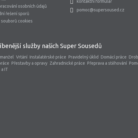
kontaktní formulář
racování osobních údajů
pomoc@supersoused.cz
ní řešení sporů
 souborů cookies
íbenější služby našich Super Sousedů
 manžel
Vrtání
Instalatérské práce
Pravidelný úklid
Domácí práce
Dro
práce
Přestavby a opravy
Zahradnické práce
Přeprava a stěhování
Pom
 a IT