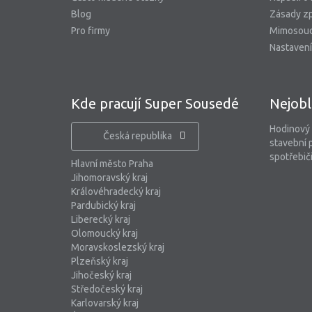
Blog
Zásady zp
Pro firmy
Mimosoud
Nastavení
Kde pracují Super Sousedé
Nejobl
Hodinový
Česká republika
stavební 
spotřebiči
Hlavní město Praha
Jihomoravský kraj
Královéhradecký kraj
Pardubický kraj
Liberecký kraj
Olomoucký kraj
Moravskoslezský kraj
Plzeňský kraj
Jihočeský kraj
Středočeský kraj
Karlovarský kraj