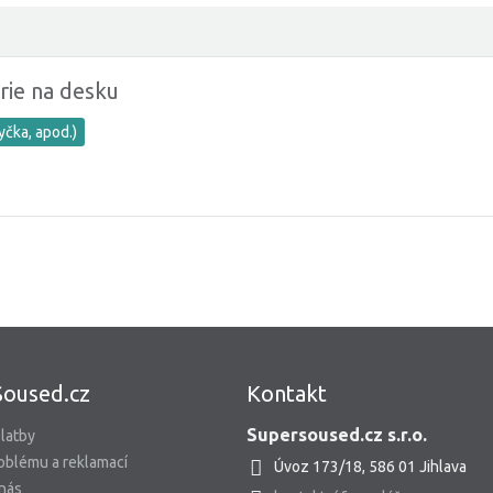
rie na desku
yčka, apod.)
Soused.cz
Kontakt
Supersoused.cz s.r.o.
latby
oblému a reklamací
Úvoz 173/18, 586 01 Jihlava
 nás