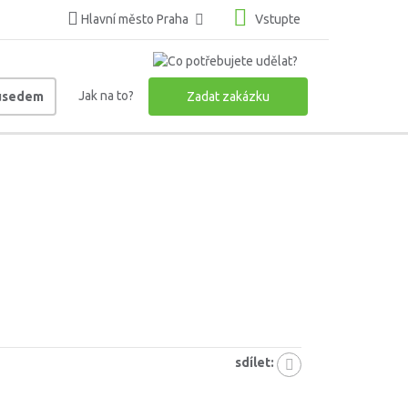
Hlavní město Praha
Vstupte
Jak na to?
ousedem
Zadat zakázku
sdílet: