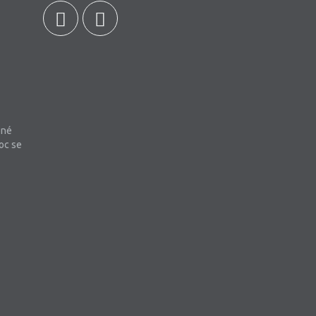
bné
oc se