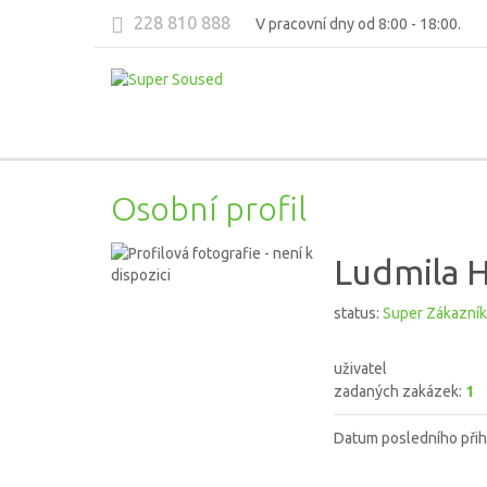
228 810 888
V pracovní dny od 8:00 - 18:00.
Osobní profil
Ludmila H
status:
Super Zákazník
uživatel
zadaných zakázek:
1
Datum posledního přih