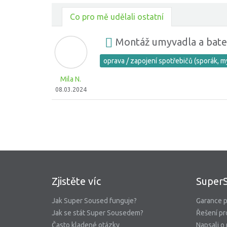
Co pro mě udělali ostatní
Montáž umyvadla a bate
oprava / zapojení spotřebičů (sporák, m
Mila N.
08.03.2024
Zjistěte víc
Super
Jak Super Soused funguje?
Garance p
Jak se stát Super Sousedem?
Řešení pr
Často kladené otázky
Napsali o