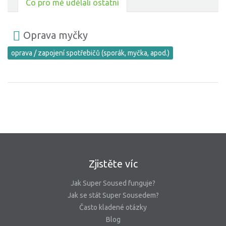
Co pro mě udělali ostatní
Oprava myčky
oprava / zapojení spotřebičů (sporák, myčka, apod.)
Zjistěte víc
Jak Super Soused funguje?
Jak se stát Super Sousedem?
Často kladené otázky
Blog