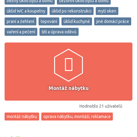
běžný úklid bytu a domu
sezónní úklid bytu a domu
úklid WC a koupelny
úklid po rekonstrukci
mytí oken
praní a žehlení
tepování
úklid kuchyně
jiné domácí práce
vaření a pečení
šití a úprava oděvů
Montáž nábytku
Hodnotilo 21 uživatelů
montáž nábytku
oprava nábytku, montáží, reklamace