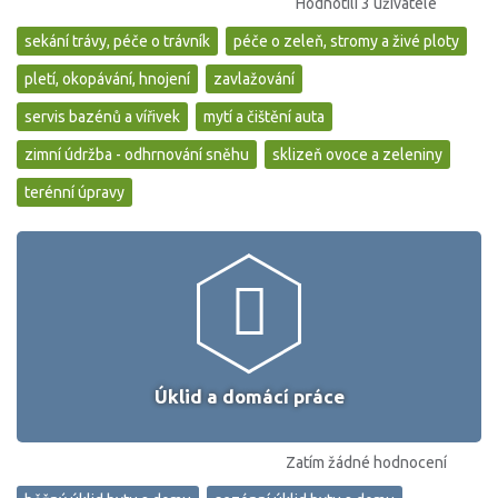
Hodnotili 3 uživatelé
sekání trávy, péče o trávník
péče o zeleň, stromy a živé ploty
pletí, okopávání, hnojení
zavlažování
servis bazénů a vířivek
mytí a čištění auta
zimní údržba - odhrnování sněhu
sklizeň ovoce a zeleniny
terénní úpravy
Úklid a domácí práce
Zatím žádné hodnocení