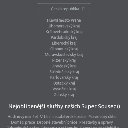
Česká republika
Hlavní město Praha
Jihomoravský kraj
Královéhradecký kraj
Pardubický kraj
Liberecký kraj
Olomoucký kraj
Moravskoslezský kraj
Plzeňský kraj
Jihočeský kraj
Středočeský kraj
Karlovarský kraj
Ústecký kraj
Vysočina kraj
Zlínský kraj
Nejoblíbenější služby našich Super Sousedů
Hodinový manžel
Vrtání
Instalatérské práce
Pravidelný úklid
Domácí práce
Drobné stavební práce
Přestavby a opravy
Zahradnické práce
Přeprava a stěhování
Pomoc se spotřebiči a