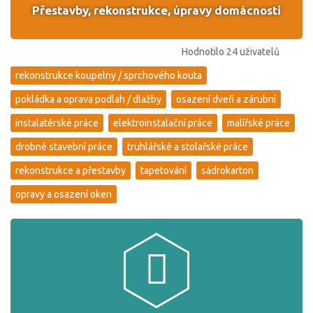
Přestavby, rekonstrukce, úpravy domácnosti
Hodnotilo 24 uživatelů
rekonstrukce koupelny / sprchového kouta
pokládka a oprava podlah / dlažby
osazení dveří a zárubní
instalatérské práce
elektroinstalační práce
malířské práce
drobné stavební práce
truhlářské a stolařské práce
rekonstrukce a přestavby
tapetování
sádrokarton
opravy a osazení oken