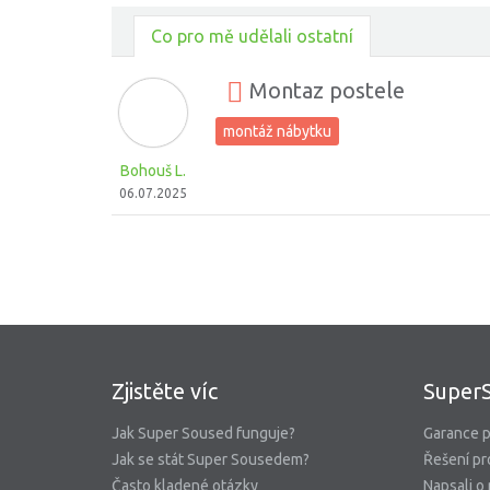
Co pro mě udělali ostatní
Montaz postele
montáž nábytku
Bohouš L.
06.07.2025
Zjistěte víc
Super
Jak Super Soused funguje?
Garance p
Jak se stát Super Sousedem?
Řešení pr
Často kladené otázky
Napsali o