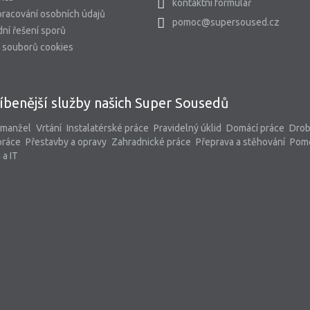
kontaktní formulář
racování osobních údajů
pomoc@supersoused.cz
ní řešení sporů
 souborů cookies
íbenější služby našich Super Sousedů
 manžel
Vrtání
Instalatérské práce
Pravidelný úklid
Domácí práce
Dro
práce
Přestavby a opravy
Zahradnické práce
Přeprava a stěhování
Pom
 a IT