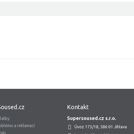
Soused.cz
Kontakt
Supersoused.cz s.r.o.
latby
oblému a reklamací
Úvoz 173/18, 586 01 Jihlava
 nás