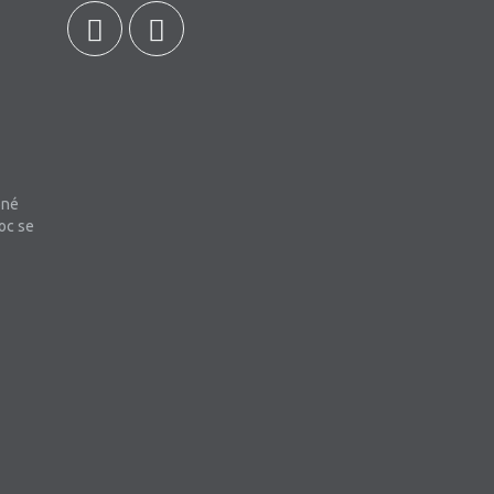
bné
oc se