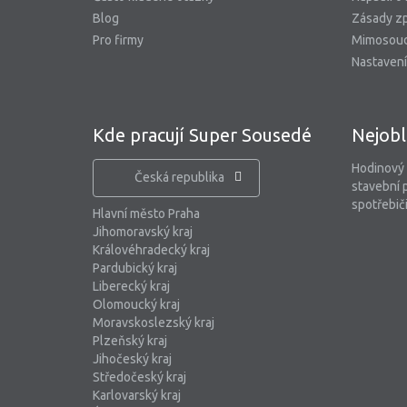
Blog
Zásady zp
Pro firmy
Mimosoud
Nastavení
Kde pracují Super Sousedé
Nejobl
Hodinový
Česká republika
stavební 
spotřebiči
Hlavní město Praha
Jihomoravský kraj
Královéhradecký kraj
Pardubický kraj
Liberecký kraj
Olomoucký kraj
Moravskoslezský kraj
Plzeňský kraj
Jihočeský kraj
Středočeský kraj
Karlovarský kraj