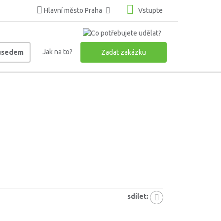
Hlavní město Praha
Vstupte
Jak na to?
ousedem
Zadat zakázku
sdílet: