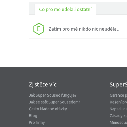
Co pro mě udělali ostatní
Zatím pro mě nikdo nic neudělal.
Zjistěte víc
Super
Jak Super Soused funguje?
Garance p
Jak se stát Super Sousedem?
Řešení pr
Často kladené otázky
Napsali o
Blog
Zásady zp
Pro firmy
Mimosoud