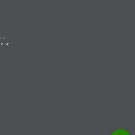
bné
oc se