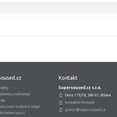
Soused.cz
Kontakt
Supersoused.cz s.r.o.
latby
oblému a reklamací
Úvoz 173/18, 586 01 Jihlava
 nás
kontaktní formulář
racování osobních údajů
pomoc@supersoused.cz
ní řešení sporů