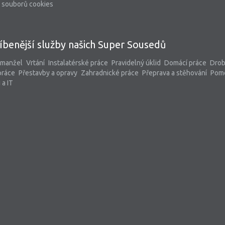
 souborů cookies
íbenější služby našich Super Sousedů
 manžel
Vrtání
Instalatérské práce
Pravidelný úklid
Domácí práce
Dro
práce
Přestavby a opravy
Zahradnické práce
Přeprava a stěhování
Pom
 a IT