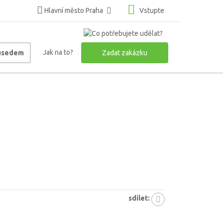
Hlavní město Praha
Vstupte
Jak na to?
ousedem
Zadat zakázku
sdílet: