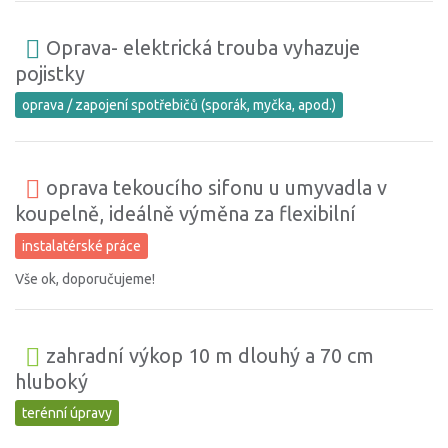
Oprava- elektrická trouba vyhazuje
pojistky
oprava / zapojení spotřebičů (sporák, myčka, apod.)
oprava tekoucího sifonu u umyvadla v
koupelně, ideálně výměna za flexibilní
instalatérské práce
Vše ok, doporučujeme!
zahradní výkop 10 m dlouhý a 70 cm
hluboký
terénní úpravy