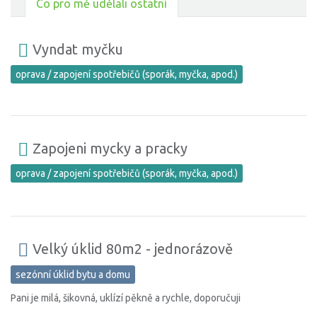
Co pro mě udělali ostatní
Vyndat myčku
oprava / zapojení spotřebičů (sporák, myčka, apod.)
Zapojeni mycky a pracky
oprava / zapojení spotřebičů (sporák, myčka, apod.)
Velký úklid 80m2 - jednorázově
sezónní úklid bytu a domu
Pani je milá, šikovná, uklízí pěkně a rychle, doporučuji