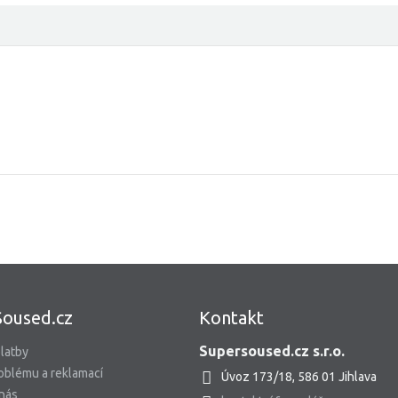
Soused.cz
Kontakt
Supersoused.cz s.r.o.
latby
oblému a reklamací
Úvoz 173/18, 586 01 Jihlava
 nás