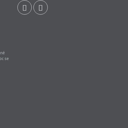
bné
oc se