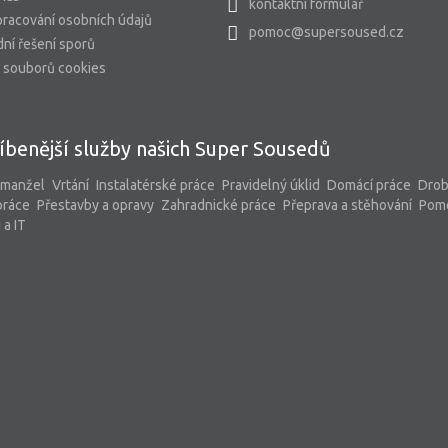
kontaktní formulář
racování osobních údajů
pomoc@supersoused.cz
ní řešení sporů
 souborů cookies
íbenější služby našich Super Sousedů
 manžel
Vrtání
Instalatérské práce
Pravidelný úklid
Domácí práce
Dro
práce
Přestavby a opravy
Zahradnické práce
Přeprava a stěhování
Pom
 a IT