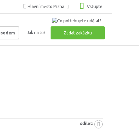
Hlavní město Praha
Vstupte
Jak na to?
ousedem
Zadat zakázku
sdílet: