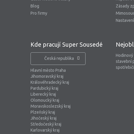
Blog
Zásady zp
Pro firmy
Mimosoud
Nastavení
Kde pracují Super Sousedé
Nejobl
Hodinový
Česká republika
stavební 
spotřebiči
Hlavní město Praha
Jihomoravský kraj
Královéhradecký kraj
Pardubický kraj
Liberecký kraj
Olomoucký kraj
Moravskoslezský kraj
Plzeňský kraj
Jihočeský kraj
Středočeský kraj
Karlovarský kraj