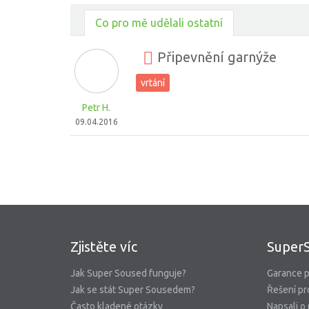
Co pro mě udělali ostatní
Připevnění garnýže
vrtání
Petr H.
09.04.2016
Zjistěte víc
Super
Jak Super Soused funguje?
Garance p
Jak se stát Super Sousedem?
Řešení pr
Často kladené otázky
Napsali o