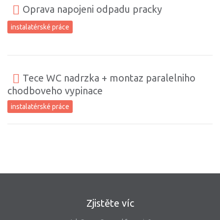
Oprava napojeni odpadu pracky
instalatérské práce
Tece WC nadrzka + montaz paralelniho
chodboveho vypinace
instalatérské práce
Zjistěte víc