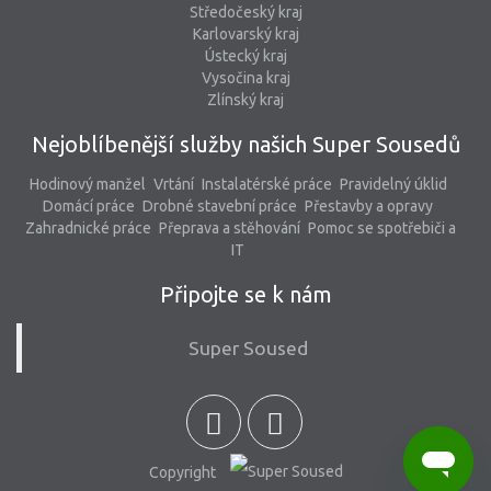
Středočeský kraj
Karlovarský kraj
Ústecký kraj
Vysočina kraj
Zlínský kraj
Nejoblíbenější služby našich Super Sousedů
Hodinový manžel
Vrtání
Instalatérské práce
Pravidelný úklid
Domácí práce
Drobné stavební práce
Přestavby a opravy
Zahradnické práce
Přeprava a stěhování
Pomoc se spotřebiči a
IT
Připojte se k nám
Super Soused
Copyright