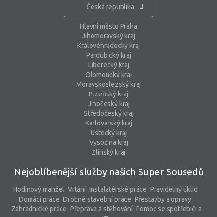
Česká republika
Hlavní město Praha
Jihomoravský kraj
Královéhradecký kraj
Pardubický kraj
Liberecký kraj
Olomoucký kraj
Moravskoslezský kraj
Plzeňský kraj
Jihočeský kraj
Středočeský kraj
Karlovarský kraj
Ústecký kraj
Vysočina kraj
Zlínský kraj
Nejoblíbenější služby našich Super Sousedů
Hodinový manžel
Vrtání
Instalatérské práce
Pravidelný úklid
Domácí práce
Drobné stavební práce
Přestavby a opravy
Zahradnické práce
Přeprava a stěhování
Pomoc se spotřebiči a