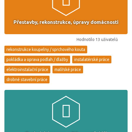
Přestavby, rekonstrukce, úpravy domácnosti
Hodnotilo 13 uživatelů
rekonstrukce koupelny / sprchového kouta
pokládka a oprava podlah / dlažby
instalatérské práce
elektroinstalační práce
malířské práce
drobné stavební práce