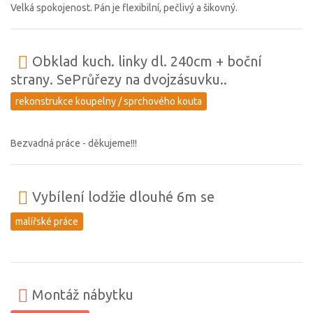
Velká spokojenost. Pán je flexibilní, pečlivý a šikovný.
Obklad kuch. linky dl. 240cm + boční
strany. SePrůřezy na dvojzásuvku..
rekonstrukce koupelny / sprchového kouta
Bezvadná práce - děkujeme!!!
Vybílení lodžie dlouhé 6m se
malířské práce
Montáž nábytku