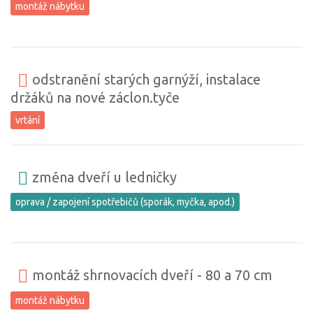
montáž nábytku
odstranění starých garnýží, instalace
držáků na nové záclon.tyče
vrtání
změna dveří u ledničky
oprava / zapojení spotřebičů (sporák, myčka, apod.)
montáž shrnovacích dveří - 80 a 70 cm
montáž nábytku