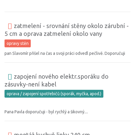
zatmelení - srovnání stěny okolo zárubní -
5 cm a oprava zatmelení okolo vany
opravy stěn
pan Slavomír přišel na čas a svoji práci odvedl pečlivě. Doporučuji
zapojení nového elektr.sporáku do
zásuvky-není kabel
oprava / zapojení spotřebičů (sporák, myčka, apod.)
Pana Pavla doporučuji - byl rychlý a šikovný....