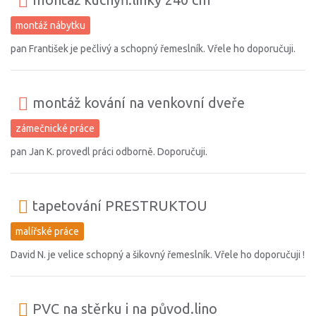
montáž kuchyň.linky 240 cm
montáž nábytku
pan František je pečlivý a schopný řemeslník. Vřele ho doporučuji.
montáž kování na venkovní dveře
zámečnické práce
pan Jan K. provedl práci odborně. Doporučuji.
tapetování PRESTRUKTOU
malířské práce
David N. je velice schopný a šikovný řemeslník. Vřele ho doporučuji !
PVC na stěrku i na původ.lino