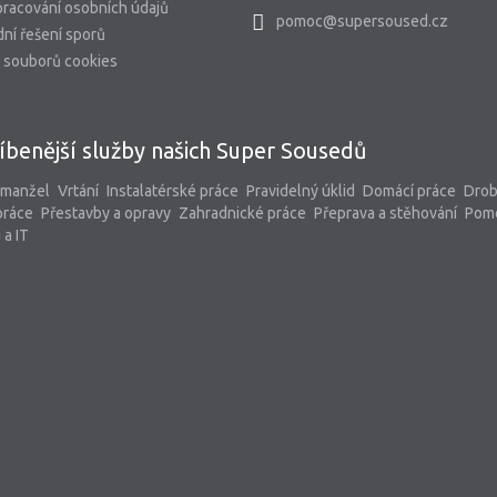
racování osobních údajů
pomoc@supersoused.cz
ní řešení sporů
 souborů cookies
íbenější služby našich Super Sousedů
 manžel
Vrtání
Instalatérské práce
Pravidelný úklid
Domácí práce
Dro
práce
Přestavby a opravy
Zahradnické práce
Přeprava a stěhování
Pom
 a IT