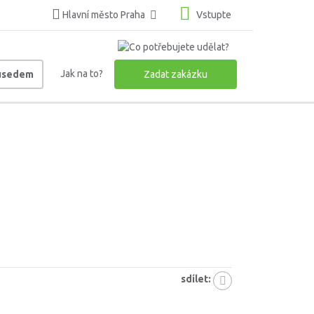
Hlavní město Praha
Vstupte
Jak na to?
ousedem
Zadat zakázku
sdílet: