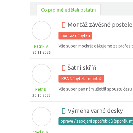
Co pro mě udělali ostatní
Montáž závěsné postele
montáž nábytku
Vše super, mockrát děkujeme za profesion
Patrik V.
26.11.2025
Šatní skříň
IKEA Nábytek - montáž
Vše super, pán nám ušetřil spoustu času i
Petr B.
30.10.2023
Výměna varné desky
oprava / zapojení spotřebičů (sporák, m
Vaclav K.