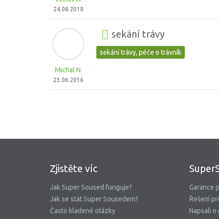
24.08.2018
sekání trávy
sekání trávy, péče o trávník
Michal N.
23.06.2016
Zjistěte víc
Super
Jak Super Soused funguje?
Garance p
Jak se stát Super Sousedem?
Řešení pr
Často kladené otázky
Napsali o