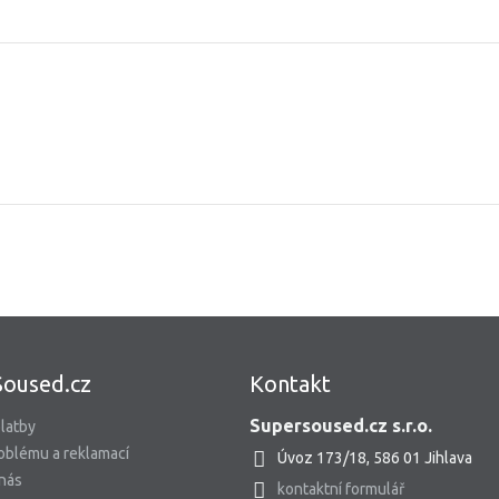
Soused.cz
Kontakt
Supersoused.cz s.r.o.
latby
oblému a reklamací
Úvoz 173/18, 586 01 Jihlava
 nás
kontaktní formulář