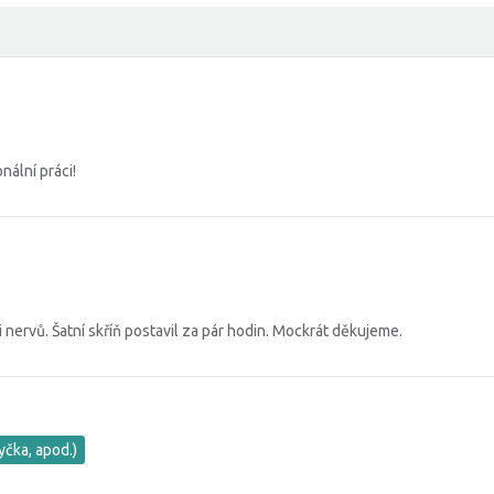
ální práci!
 nervů. Šatní skříň postavil za pár hodin. Mockrát děkujeme.
yčka, apod.)