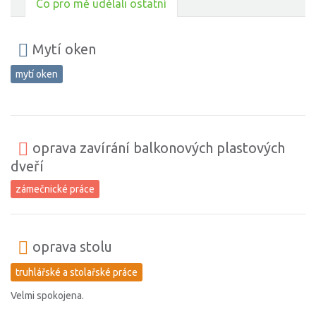
Co pro mě udělali ostatní
Mytí oken
mytí oken
oprava zavírání balkonových plastových
dveří
zámečnické práce
oprava stolu
truhlářské a stolařské práce
Velmi spokojena.