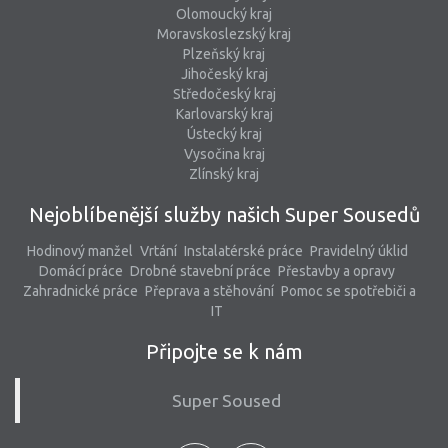
Olomoucký kraj
Moravskoslezský kraj
Plzeňský kraj
Jihočeský kraj
Středočeský kraj
Karlovarský kraj
Ústecký kraj
Vysočina kraj
Zlínský kraj
Nejoblíbenější služby našich Super Sousedů
Hodinový manžel
Vrtání
Instalatérské práce
Pravidelný úklid
Domácí práce
Drobné stavební práce
Přestavby a opravy
Zahradnické práce
Přeprava a stěhování
Pomoc se spotřebiči a
IT
Připojte se k nám
Super Soused