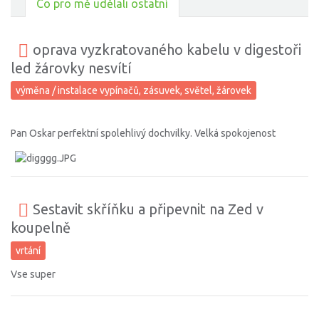
Co pro mě udělali ostatní
oprava vyzkratovaného kabelu v digestoři
led žárovky nesvítí
výměna / instalace vypínačů, zásuvek, světel, žárovek
Pan Oskar perfektní spolehlivý dochvilky. Velká spokojenost
Sestavit skříňku a připevnit na Zed v
koupelně
vrtání
Vse super