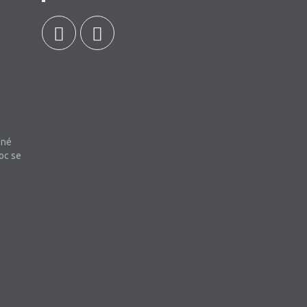
bné
oc se