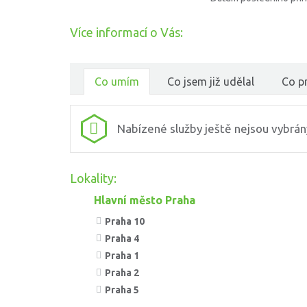
Více informací o Vás:
Co umím
Co jsem již udělal
Co pr
Nabízené služby ještě nejsou vybrán
Lokality:
Hlavní město Praha
Praha 10
Praha 4
Praha 1
Praha 2
Praha 5