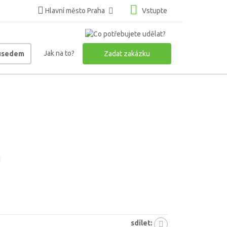
Hlavní město Praha
Vstupte
Jak na to?
ousedem
Zadat zakázku
1
sdílet: