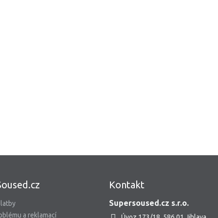
Soused.cz
Kontakt
Supersoused.cz s.r.o.
latby
oblému a reklamací
Úvoz 173/18, 586 01 Jihlava