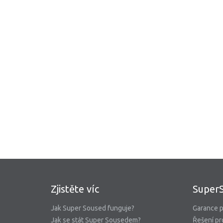
Zjistěte víc
Super
Jak Super Soused funguje?
Garance p
Jak se stát Super Sousedem?
Řešení pr