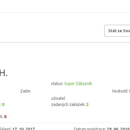
Stát se S
H.
status:
Super Zákazník
Zatím
Hodnotil 
uživatel
k:
0
zadaných zakázek:
2
k:
0
lášení:
17. 10. 2017
Datum registrace:
29. 06. 2016