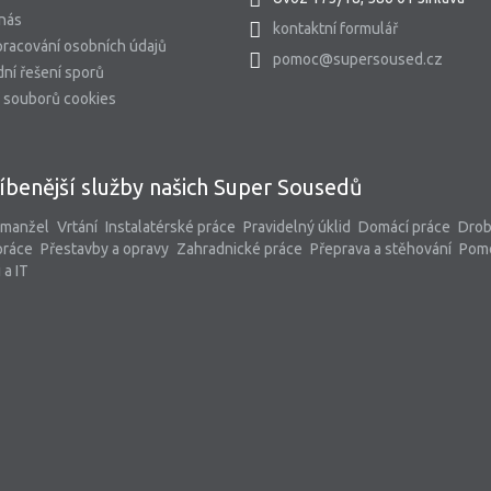
 nás
kontaktní formulář
racování osobních údajů
pomoc@supersoused.cz
ní řešení sporů
 souborů cookies
íbenější služby našich Super Sousedů
 manžel
Vrtání
Instalatérské práce
Pravidelný úklid
Domácí práce
Dro
práce
Přestavby a opravy
Zahradnické práce
Přeprava a stěhování
Pom
 a IT