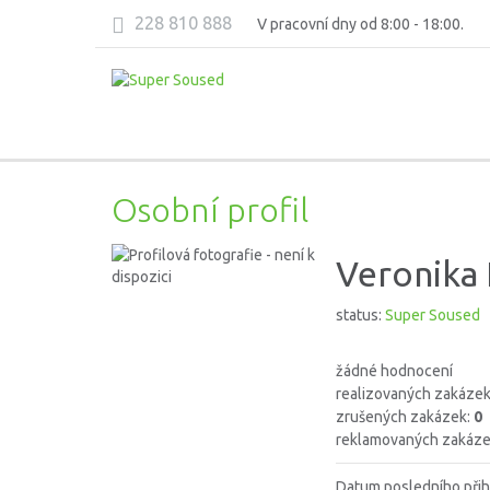
228 810 888
V pracovní dny od 8:00 - 18:00.
Osobní profil
Veronika 
status:
Super Soused
žádné hodnocení
realizovaných zakáze
zrušených zakázek:
0
reklamovaných zakáze
Datum posledního přih