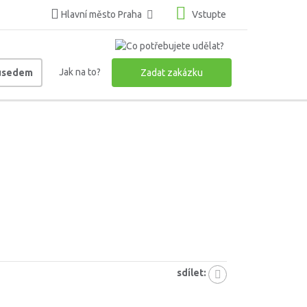
Hlavní město Praha
Vstupte
Jak na to?
ousedem
Zadat zakázku
sdílet: