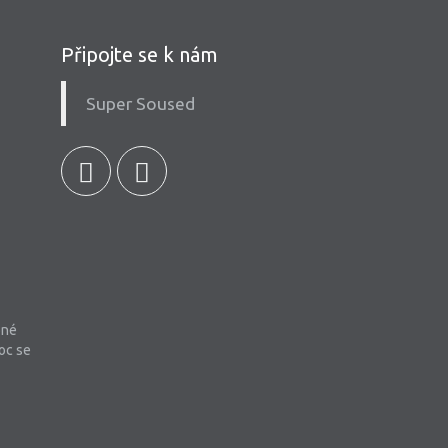
Připojte se k nám
Super Soused
bné
oc se