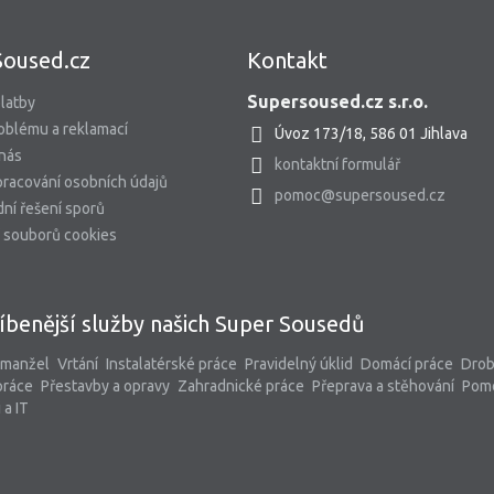
Soused.cz
Kontakt
Supersoused.cz s.r.o.
latby
oblému a reklamací
Úvoz 173/18, 586 01 Jihlava
 nás
kontaktní formulář
racování osobních údajů
pomoc@supersoused.cz
ní řešení sporů
 souborů cookies
íbenější služby našich Super Sousedů
 manžel
Vrtání
Instalatérské práce
Pravidelný úklid
Domácí práce
Dro
práce
Přestavby a opravy
Zahradnické práce
Přeprava a stěhování
Pom
 a IT