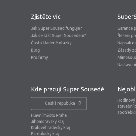
Zjistěte víc
Super
Jak Super Soused funguje?
Garance p
Jak se stát Super Sousedem?
Řešení pr
Často kladené otázky
Napsali o
Blog
Zásady zp
Pro firmy
Mimosoud
Nastavení
Kde pracují Super Sousedé
Nejobl
Hodinový
Česká republika
stavební 
spotřebiči
Hlavní město Praha
Jihomoravský kraj
Královéhradecký kraj
Pardubický kraj