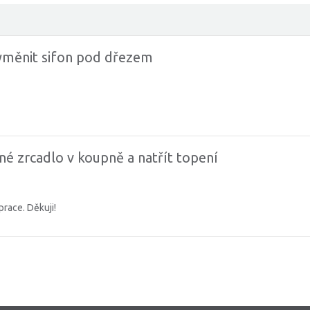
.vyměnit sifon pod dřezem
né zrcadlo v koupně a natřít topení
race. Děkuji!