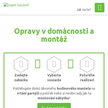
Jak na to?
Opravy v domácnosti a
montáž
Zadejte
Vyberte
Potvrďte
zakázku
souseda
realizaci
Potřebujete domů šikovného
hodinového manžela
na
vrtání garnýží
a poliček nebo si nevíte rady jak na
montování nábytku
?