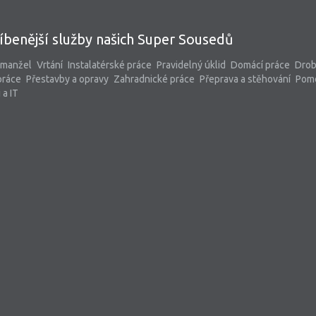
íbenější služby našich Super Sousedů
 manžel
Vrtání
Instalatérské práce
Pravidelný úklid
Domácí práce
Dro
práce
Přestavby a opravy
Zahradnické práce
Přeprava a stěhování
Pom
 a IT