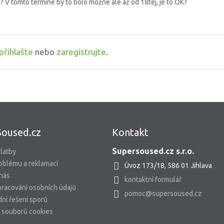
u? V tomto termíne by to bolo možné ale až od 18tej, je to OK?
přihlašte
nebo
zaregistrujte
.
Soused.cz
Kontakt
Supersoused.cz s.r.o.
latby
oblému a reklamací
Úvoz 173/18, 586 01 Jihlava
 nás
kontaktní formulář
racování osobních údajů
pomoc@supersoused.cz
ní řešení sporů
 souborů cookies