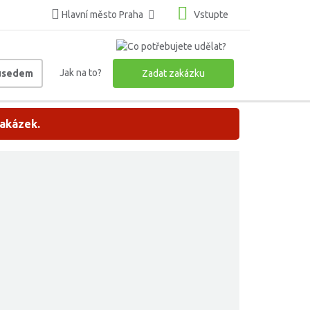
Hlavní město Praha
Vstupte
Jak na to?
ousedem
Zadat zakázku
zakázek.