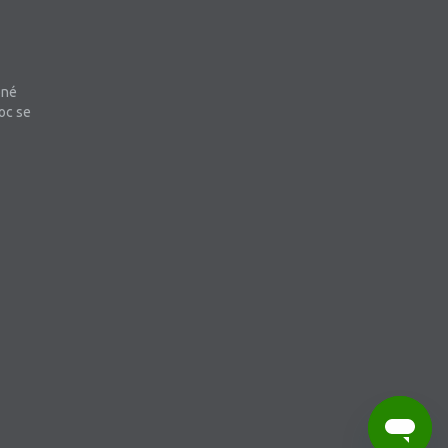
bné
oc se