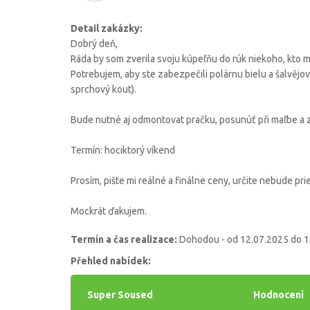
Detail zakázky:
Dobrý deň,
Ráda by som zverila svoju kúpeľňu do rúk niekoho, kto 
Potrebujem, aby ste zabezpečili polárnu bielu a šalvějov
sprchový kout).
Bude nutné aj odmontovat pračku, posunúť při maľbe a zn
Termín: hociktorý víkend
Prosím, pište mi reálné a finálne ceny, určite nebude pr
Mockrát ďakujem.
Termín a čas realizace:
Dohodou - od 12.07.2025 do 1
Přehled nabídek:
Super Soused
Hodnocení