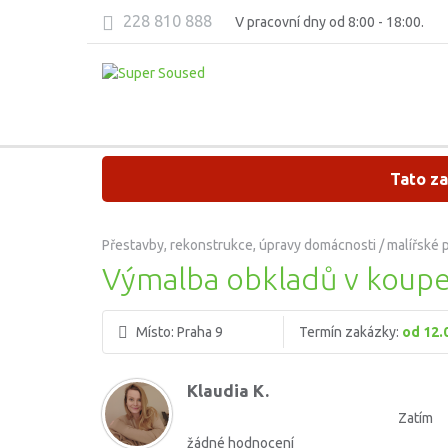
228 810 888
V pracovní dny od 8:00 - 18:00.
Tato za
Přestavby, rekonstrukce, úpravy domácnosti / malířské 
Výmalba obkladů v koup
Místo:
Praha 9
Termín zakázky:
od 12.
Klaudia K.
Zatím
žádné hodnocení