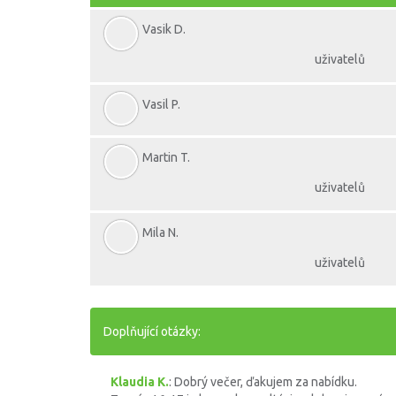
Vasik D.
uživatelů
Vasil P.
Martin T.
uživatelů
Mila N.
uživatelů
Doplňující otázky:
Klaudia K.
: Dobrý večer, ďakujem za nabídku.