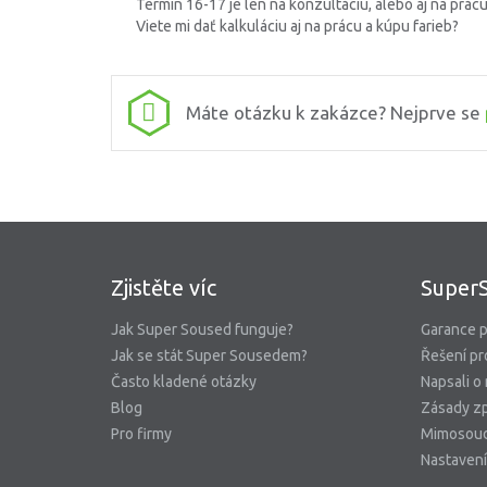
Termín 16-17 je len na konzultáciu, alebo aj na prác
Viete mi dať kalkuláciu aj na prácu a kúpu farieb?
Máte otázku k zakázce? Nejprve se
Zjistěte víc
Super
Jak Super Soused funguje?
Garance p
Jak se stát Super Sousedem?
Řešení pr
Často kladené otázky
Napsali o
Blog
Zásady zp
Pro firmy
Mimosoud
Nastavení