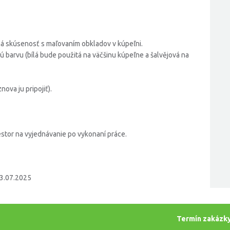
má skúsenosť s maľovaním obkladov v kúpeľni.
ú barvu (bílá bude použitá na väčšinu kúpeľne a šalvějová na
ova ju pripojiť).
iestor na vyjednávanie po vykonaní práce.
3.07.2025
Termín zakázk