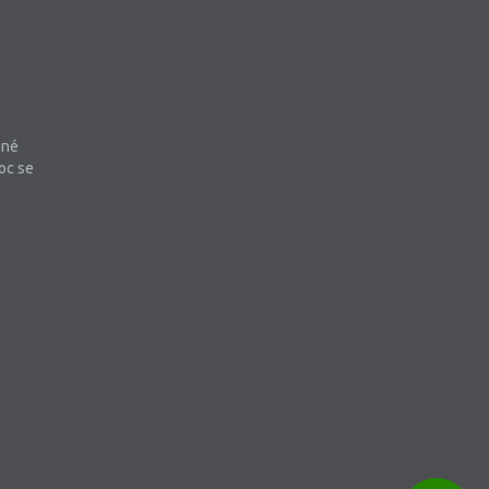
bné
oc se