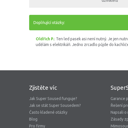
uživatelů
Doplňující otázky:
Oldřich P.
: Ten led pasek asi není nutný. Je jen nut
udělám s elektrikáři. Jedno zrcadlo půjde do kachli
Zjistěte víc
Super
Jak Super Soused funguje?
Garance p
Jak se stát Super Sousedem?
Řešení pr
Často kladené otázky
Napsali o
Blog
Zásady zp
Pro firmy
Mimosoud