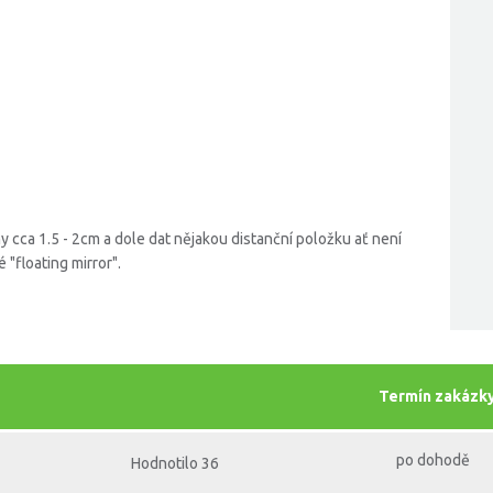
y cca 1.5 - 2cm a dole dat nějakou distanční položku ať není
"floating mirror".
Termín zakázk
po dohodě
Hodnotilo 36