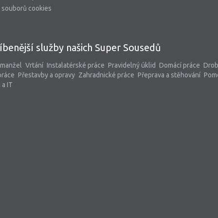
 souborů cookies
íbenější služby našich Super Sousedů
 manžel
Vrtání
Instalatérské práce
Pravidelný úklid
Domácí práce
Dro
práce
Přestavby a opravy
Zahradnické práce
Přeprava a stěhování
Pom
 a IT