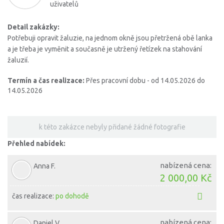
uživatelů
Detail zakázky:
Potřebuji opravit žaluzie, na jednom okně jsou přetržená obě lanka
a je třeba je vyměnit a současně je utržený řetízek na stahování
žaluzií.
Termín a čas realizace:
Přes pracovní dobu - od 14.05.2026 do
14.05.2026
k této zakázce nebyly přidané žádné fotografie
Přehled nabídek:
nabízená cena:
Anna F.
2 000,00 Kč
čas realizace:
po dohodě
nabízená cena:
Daniel V.