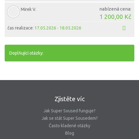
nabízená cena:
Mirek V.
1 200,00 Kč
čas realizace:
17.05.2026 - 18.05.2026
Doplňující otázky:
Zjistěte víc
Jak Super Soused funguje?
Jak se stát Super Sousedem?
Často kladené otázky
Blog