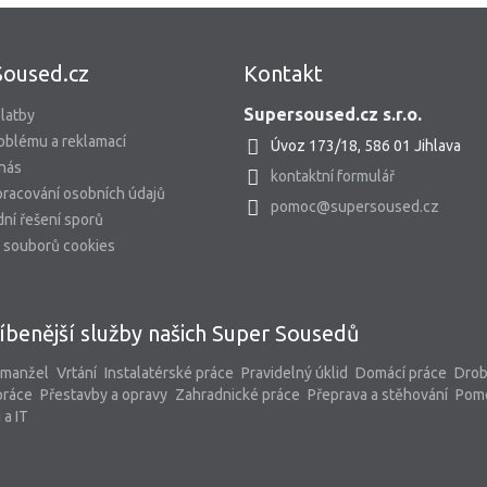
Soused.cz
Kontakt
Supersoused.cz s.r.o.
latby
oblému a reklamací
Úvoz 173/18, 586 01 Jihlava
 nás
kontaktní formulář
racování osobních údajů
pomoc@supersoused.cz
ní řešení sporů
 souborů cookies
íbenější služby našich Super Sousedů
 manžel
Vrtání
Instalatérské práce
Pravidelný úklid
Domácí práce
Dro
práce
Přestavby a opravy
Zahradnické práce
Přeprava a stěhování
Pom
 a IT