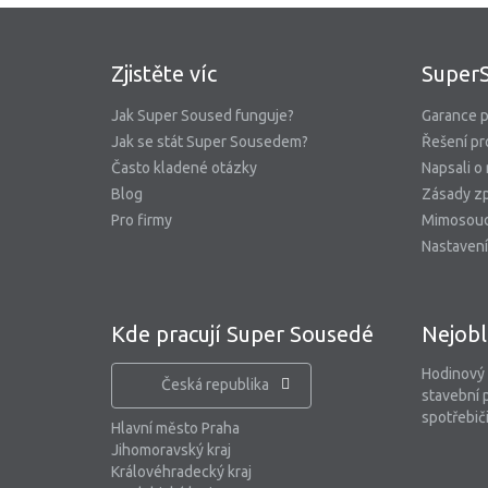
Zjistěte víc
Super
Jak Super Soused funguje?
Garance p
Jak se stát Super Sousedem?
Řešení pr
Často kladené otázky
Napsali o
Blog
Zásady zp
Pro firmy
Mimosoud
Nastavení
Kde pracují Super Sousedé
Nejobl
Hodinový
Česká republika
stavební 
spotřebiči
Hlavní město Praha
Jihomoravský kraj
Královéhradecký kraj