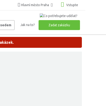
Hlavní město Praha
Vstupte
Jak na to?
ousedem
Zadat zakázku
zakázek.