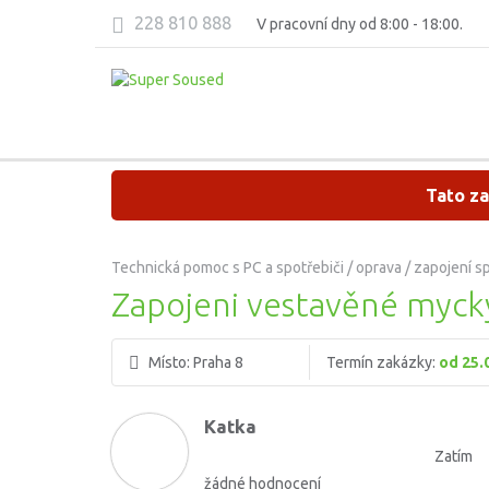
228 810 888
V pracovní dny od 8:00 - 18:00.
Tato za
Technická pomoc s PC a spotřebiči / oprava / zapojení s
Zapojeni vestavěné myck
Místo:
Praha 8
Termín zakázky:
od 25.
Katka
Zatím
žádné hodnocení