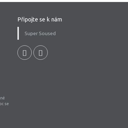
Připojte se k nám
Super Soused
bné
oc se