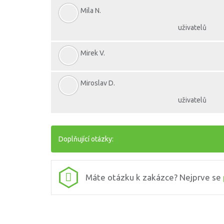
Mila N.
uživatelů
Mirek V.
Miroslav D.
uživatelů
Doplňující otázky:
Máte otázku k zakázce? Nejprve se