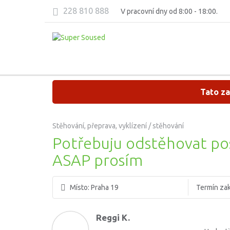
228 810 888
V pracovní dny od 8:00 - 18:00.
Tato za
Stěhování, přeprava, vyklízení / stěhování
Potřebuju odstěhovat pos
ASAP prosím
Místo:
Praha 19
Termín za
Reggi K.