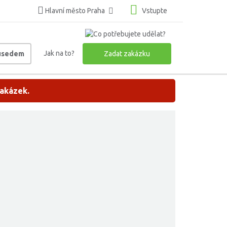
Hlavní město Praha
Vstupte
Jak na to?
ousedem
Zadat zakázku
zakázek.