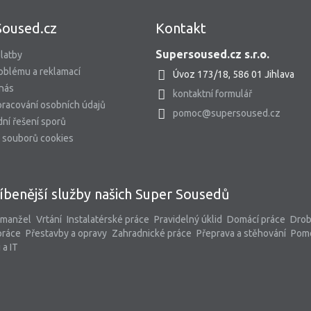
Soused.cz
Kontakt
Supersoused.cz s.r.o.
latby
oblému a reklamací
Úvoz 173/18, 586 01 Jihlava
 nás
kontaktní formulář
racování osobních údajů
pomoc@supersoused.cz
ní řešení sporů
 souborů cookies
íbenější služby našich Super Sousedů
 manžel
Vrtání
Instalatérské práce
Pravidelný úklid
Domácí práce
Dro
práce
Přestavby a opravy
Zahradnické práce
Přeprava a stěhování
Pom
 a IT