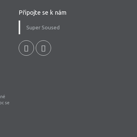
Připojte se k nám
Super Soused
bné
oc se