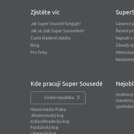
Zjistěte víc
Super
Jak Super Soused funguje?
Garance p
Jak se stát Super Sousedem?
Řešení pr
Často kladené otázky
Napsali o
Blog
Zásady zp
Pro firmy
Mimosoud
Nastavení
Kde pracují Super Sousedé
Nejobl
Hodinový
Česká republika
stavební 
spotřebiči
Hlavní město Praha
Jihomoravský kraj
Královéhradecký kraj
Pardubický kraj
Liberecký kraj