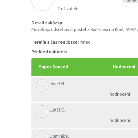
Hodnotil
2 uživatelé
Detail zakázky:
Potřebuju odstěhovat postel z Kačerova do Kbel, ASAP 
Termín a čas realizace:
Ihned
Přehled nabídek:
Super Soused
Hodnocení
Josef H.
hodnocení
Lukáš C.
hodnocení
Dominik P.